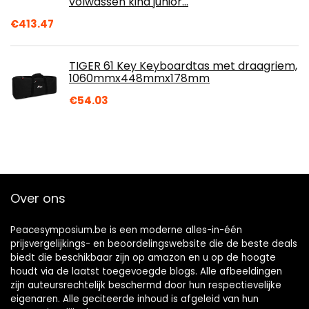
volwassen kind junior…
€
413.47
TIGER 61 Key Keyboardtas met draagriem,
1060mmx448mmx178mm
€
54.03
Over ons
Peacesymposium.be is een moderne alles-in-één
prijsvergelijkings- en beoordelingswebsite die de beste deals
biedt die beschikbaar zijn op amazon en u op de hoogte
houdt via de laatst toegevoegde blogs. Alle afbeeldingen
zijn auteursrechtelijk beschermd door hun respectievelijke
eigenaren. Alle geciteerde inhoud is afgeleid van hun