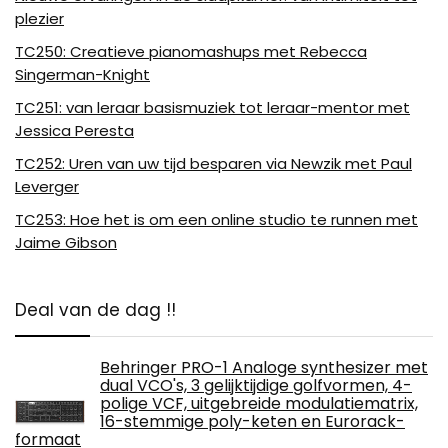
plezier
TC250: Creatieve pianomashups met Rebecca
Singerman-Knight
TC251: van leraar basismuziek tot leraar-mentor met
Jessica Peresta
TC252: Uren van uw tijd besparen via Newzik met Paul
Leverger
TC253: Hoe het is om een ​​online studio te runnen met
Jaime Gibson
Deal van de dag !!
Behringer PRO-1 Analoge synthesizer met
dual VCO's, 3 gelijktijdige golfvormen, 4-
polige VCF, uitgebreide modulatiematrix,
16-stemmige poly-keten en Eurorack-
formaat