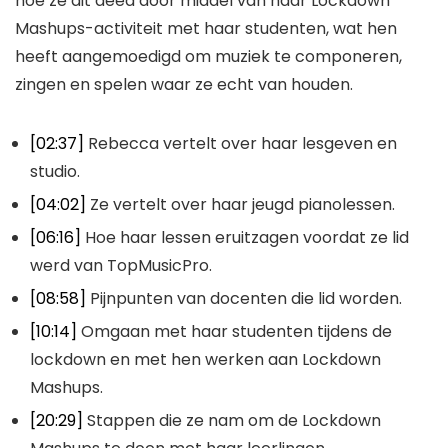
hoe ze dit deed door middel van haar Lockdown
Mashups-activiteit met haar studenten, wat hen
heeft aangemoedigd om muziek te componeren,
zingen en spelen waar ze echt van houden.
[02:37]
Rebecca vertelt over haar lesgeven en
studio.
[04:02]
Ze vertelt over haar jeugd pianolessen.
[06:16]
Hoe haar lessen eruitzagen voordat ze lid
werd van TopMusicPro.
[08:58]
Pijnpunten van docenten die lid worden.
[10:14]
Omgaan met haar studenten tijdens de
lockdown en met hen werken aan Lockdown
Mashups.
[20:29]
Stappen die ze nam om de Lockdown