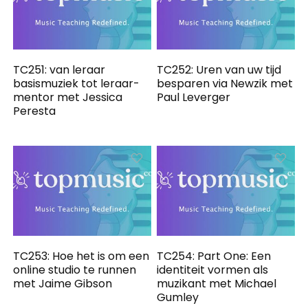
TC251: van leraar
TC252: Uren van uw tijd
basismuziek tot leraar-
besparen via Newzik met
mentor met Jessica
Paul Leverger
Peresta
TC253: Hoe het is om een
TC254: Part One: Een
​​online studio te runnen
identiteit vormen als
met Jaime Gibson
muzikant met Michael
Gumley