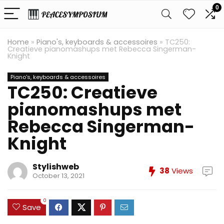
0
Home
»
Piano's, keyboards & accessoires
»
TC250:
Creatieve pianomashups met Rebecca Singerman-
Knight
Piano's, keyboards & accessoires
TC250: Creatieve
pianomashups met
Rebecca Singerman-
Knight
Stylishweb
38
Views
October 13, 2021
0
Save