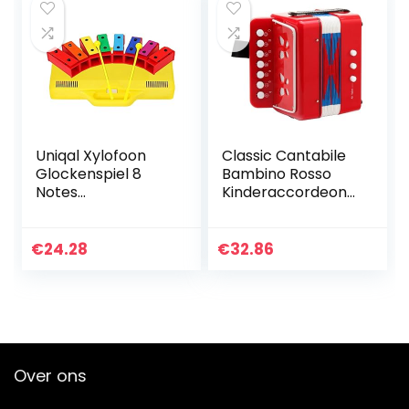
Uniqal Xylofoon
Classic Cantabile
Glockenspiel 8
Bambino Rosso
Notes
Kinderaccordeon
Chromatische
(vanaf 3 jaar, met
Resonator Bells
7 noten toetsen, 2
met gele behuizing
bassen, rood)
€
24.28
€
32.86
Over ons