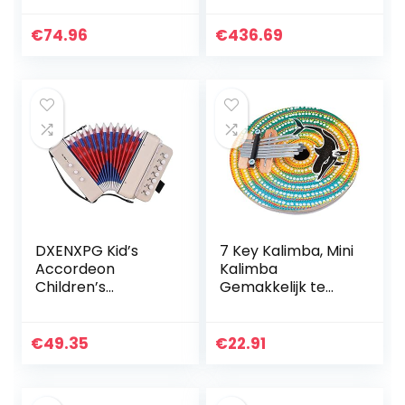
speelgoed voor
Accordeon voor
meer dan de
Beginner voor
€
74.96
€
436.69
leeftijd van 6
Professionals
beginners
(rood)
milieuvriendelijke…
DXENXPG Kid’s
7 Key Kalimba, Mini
Accordeon
Kalimba
Children’s
Gemakkelijk te
Educational Early
dragen Exquisite
Education
vakmanschap
Verlichting
Verstelbare Duim
€
49.35
€
22.91
Accordeon
Piano voor Familie
Speelgoed voor
voor…
beginners en…