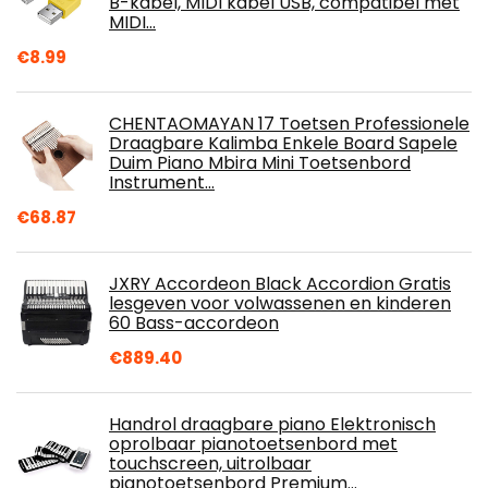
B-kabel, MIDI kabel USB, compatibel met
MIDI…
€
8.99
CHENTAOMAYAN 17 Toetsen Professionele
Draagbare Kalimba Enkele Board Sapele
Duim Piano Mbira Mini Toetsenbord
Instrument…
€
68.87
JXRY Accordeon Black Accordion Gratis
lesgeven voor volwassenen en kinderen
60 Bass-accordeon
€
889.40
Handrol draagbare piano Elektronisch
oprolbaar pianotoetsenbord met
touchscreen, uitrolbaar
pianotoetsenbord Premium…