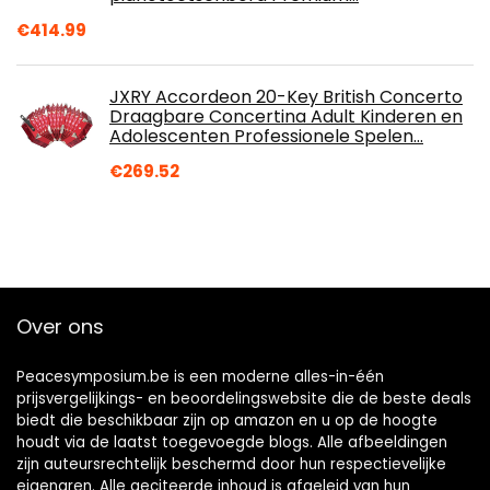
€
414.99
JXRY Accordeon 20-Key British Concerto
Draagbare Concertina Adult Kinderen en
Adolescenten Professionele Spelen…
€
269.52
Over ons
Peacesymposium.be is een moderne alles-in-één
prijsvergelijkings- en beoordelingswebsite die de beste deals
biedt die beschikbaar zijn op amazon en u op de hoogte
houdt via de laatst toegevoegde blogs. Alle afbeeldingen
zijn auteursrechtelijk beschermd door hun respectievelijke
eigenaren. Alle geciteerde inhoud is afgeleid van hun