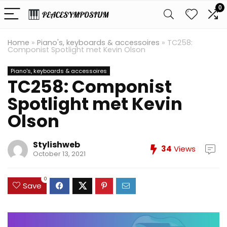
0
Home
»
Piano's, keyboards & accessoires
»
TC258:
Componist Spotlight met Kevin Olson
Piano's, keyboards & accessoires
TC258: Componist
Spotlight met Kevin
Olson
Stylishweb
34
Views
October 13, 2021
0
Save