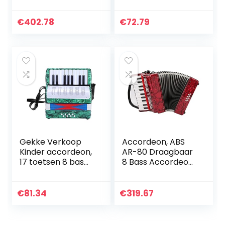
Accordeon 8 bas
accordeon, piano,
kinderen
17 toetsen, 8 bass,
studenten
104 accordeon,
€
402.78
€
72.79
beginners
celluloid, met
beginners
riem…
volwassenen
kleine…
Gekke Verkoop
Accordeon, ABS
Kinder accordeon,
AR-80 Draagbaar
17 toetsen 8 bas
8 Bass Accordeons
piano accordeon
Gift voor Spelen
muziekinstrument
voor Beginner
voor beginners
€
81.34
€
319.67
(groen)