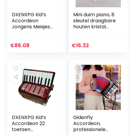
DXENXPG Kid’s
Mini duim piano, 8
Accordeon
sleutel draagbare
Jongens Meisjes
houten kristal
Accordeon
Kalimba muzikale
Percussie
duim piano met
Accordeon
lanyards,
€
86.08
€
16.32
Speelgoed 17
kinderzak
Sleutels Vroege
kerstduim piano…
Kindertijd…
DXENXPG Kid’s
Gidenfly
Accordeon 22
Accordeon,
toetsen
professionele