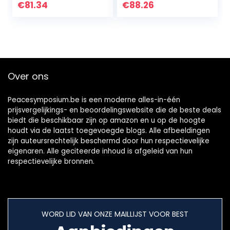
voor beginners
Verlichting
€
81.34
€
88.26
(groen)
Accordeon
Children’s
Accordeon…
Over ons
Peacesymposium.be is een moderne alles-in-één
prijsvergelijkings- en beoordelingswebsite die de beste deals
biedt die beschikbaar zijn op amazon en u op de hoogte
houdt via de laatst toegevoegde blogs. Alle afbeeldingen
zijn auteursrechtelijk beschermd door hun respectievelijke
eigenaren. Alle geciteerde inhoud is afgeleid van hun
respectievelijke bronnen.
WORD LID VAN ONZE MAILLIJST VOOR BEST