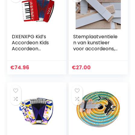
DXENXPG Kid’s
Stemplaatventiele
Accordeon Kids
n van kunstleer
Accordeon
voor accordeons,
muzikale
100 stuks,
speelgoed voor
accordion reed
meer dan de
valves,
€
74.96
€
27.00
leeftijd van 6
fisarmoniche
beginners
ventilli per voci
milieuvriendelijke…