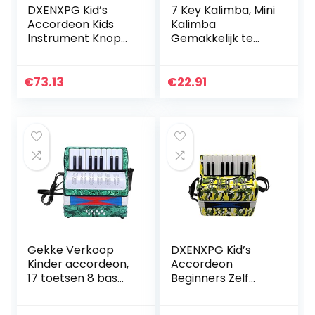
DXENXPG Kid’s
7 Key Kalimba, Mini
Accordeon Kids
Kalimba
Instrument Knop
Gemakkelijk te
Accordeon 7 Keys
dragen Exquisite
Beginner
vakmanschap
Milieuvriendelijke
Verstelbare Duim
€
73.13
€
22.91
Muziek Collectie
Piano voor Familie
voor meer dan…
voor…
Gekke Verkoop
DXENXPG Kid’s
Kinder accordeon,
Accordeon
17 toetsen 8 bas
Beginners Zelf
piano accordeon
Studie Introductie
muziekinstrument
Muziekinstrument