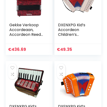
Gekke Verkoop
DXENXPG Kid’s
Accordeaan,
Accordeon
Accordeon Reed
Children’s
Instrument
Educational Early
Accordeon voor
Education
Beginner voor
Verlichting
€
436.69
€
49.35
Professionals
Accordeon
(rood)
Speelgoed voor
beginners en…
DXENXPG Kid’s
DXENXPG Kid’s