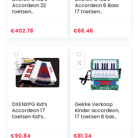
Accordeon 22
Accordeon 8 Bass
toetsen
17 toetsen
Accordeon 8 bas
Kinderen Beginner
kinderen
Accordeon
studenten
Muziekinstrument
€
402.78
€
66.46
beginners
Kinderen Vroege
beginners
Onderwijs…
volwassenen
kleine…
DXENXPG Kid’s
Gekke Verkoop
Accordeon 17
Kinder accordeon,
toetsen Kid’s
17 toetsen 8 bas
Button Accordeon
piano accordeon
voor kinderen
muziekinstrument
ouder dan 6 jaar
voor beginners
€
90.84
€
81.34