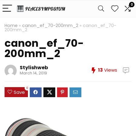
0
Home
»
canon_ef_70-200mm_2
»
canon_ef_70-
200mm_2
canon_ef_70-
200mm_2
Stylishweb
13
Views
March 14, 2019
0
Save