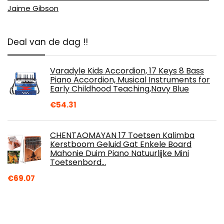
Jaime Gibson
Deal van de dag !!
Varadyle Kids Accordion, 17 Keys 8 Bass
Piano Accordion, Musical Instruments for
Early Childhood Teaching,Navy Blue
€
54.31
CHENTAOMAYAN 17 Toetsen Kalimba
Kerstboom Geluid Gat Enkele Board
Mahonie Duim Piano Natuurlijke Mini
Toetsenbord…
€
69.07
YAMAHA AVR-S80 HOME THEATRE SOUND
SYSTEEM KABEL 13 PIN DIN MIDI 6FT 2M