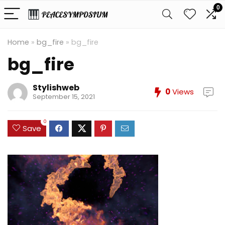
0
Home
»
bg_fire
»
bg_fire
bg_fire
Stylishweb
0
Views
September 15, 2021
0
Save