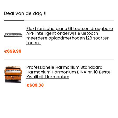
Deal van de dag !!
Elektronische piano 61 toetsen draagbare
APP intelligent onderwijs Bluetooth
meerdere oplaadmethoden 128 soorten
tonen…
€
659.99
Professionele Harmonium Standaard
Harmonium Harmonium BINA nr. 10 Beste
Kwaliteit Harmonium
€
609.38
37 sleutels toetsenbord digitale muziek
sleutel bord piano met microfoon musical
€
214.72