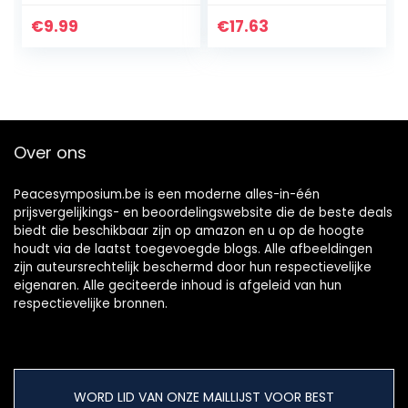
Professionele
Magische
€
9.99
€
17.63
Toverstaf Magic
Telescopische
Props…
Over ons
Peacesymposium.be is een moderne alles-in-één
prijsvergelijkings- en beoordelingswebsite die de beste deals
biedt die beschikbaar zijn op amazon en u op de hoogte
houdt via de laatst toegevoegde blogs. Alle afbeeldingen
zijn auteursrechtelijk beschermd door hun respectievelijke
eigenaren. Alle geciteerde inhoud is afgeleid van hun
respectievelijke bronnen.
WORD LID VAN ONZE MAILLIJST VOOR BEST