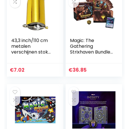
43,3 inch/110 cm
Magic: The
metalen
Gathering
verschijnen stok
Strixhaven Bundle,
met
10 Draft Boosters
onderwijskaarten,
(150 Magic Cards)
zakpersoneel
& Accessories,
€
7.02
€
36.85
magische podium
Multi Colour
close-up
magische truc
voor amateur-
beginners – goud