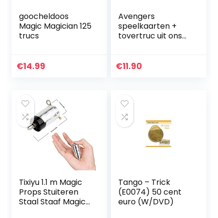
goocheldoos
Avengers
Magic Magician 125
speelkaarten +
trucs
tovertruc uit ons
huis van Alexander
Krist (Leer Video:
Kaarttrucs
€
14.99
€
11.90
gemakkelijk
gemaakt 1)
Tixiyu 1.1 m Magic
Tango – Trick
Props Stuiteren
(E0074) 50 cent
Staal Staaf Magic
euro (W/DVD)
Wand