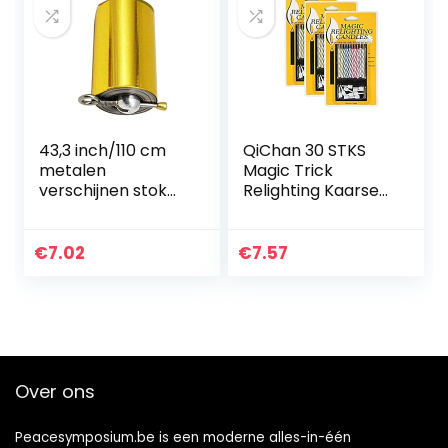
43,3 inch/110 cm
QiChan 30 STKS
metalen
Magic Trick
verschijnen stok
Relighting Kaarsen,
met
Leuke Prank Kit
onderwijskaarten,
Cake Tricks en
zakpersoneel
Decoraties, Trick
€
7.02
€
7.57
magische podium
Candle voor
close-up
Verjaardag…
magische truc
voor amateur-
beginners – goud
Over ons
Peacesymposium.be is een moderne alles-in-één