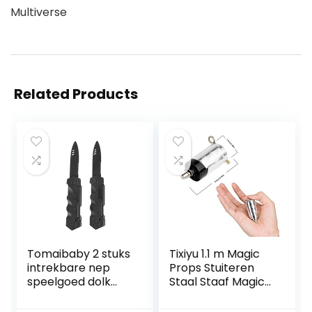
Multiverse
Related Products
Tomaibaby 2 stuks
Tixiyu 1.1 m Magic
intrekbare nep
Props Stuiteren
speelgoed dolk
Staal Staaf Magic
uitbreiding harde
Wand
dolk plastic truc
Professionele