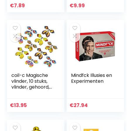
gadget
Magische
€
7.89
€
9.99
rekwisieten grap
Toverstaf Magic
speelgoed…
Telescopische
Props…
coil-c Magische
Mindfck Illusies en
vlinder, 10 stuks,
Experimenten
vlinder, gehoord,
Magic Flying
Butterfly
€
13.95
€
27.94