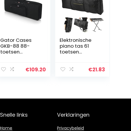
Gator Cases
Elektronische
GKB-88 88-
piano tas 61
toetsen
toetsen
keyboard 57,5 x
keyboard tas
18 x 6 Inches
elektronische
gigbag
piano tas
€
109.20
€
21.83
Oxford stof
keyboard tas
piano tas
draagtas
Snelle links
Verklaringen
Home
Privacybeleid