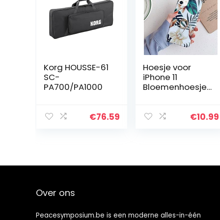
Korg HOUSSE-61
Hoesje voor
SC-
iPhone 11
PA700/PA1000
Bloemenhoesje,
Bloemenblader
en Leuke Ring
Kickstand
€
76.59
€
10.99
Houder Ontwerp
Ultra-dunne
Flexibele
Zachte…
Over ons
Peacesymposium.be is een moderne alles-in-één