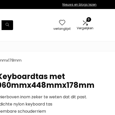
Nieuws en blogs lezen
0
Vergelijken
verlanglijst
448mmx178mm
 Keyboardtas met
 1060mmx448mmx178mm
erboven inom zeker te weten dat dit past.
rdichte nylon keyboard tas
fneembare schouderriem