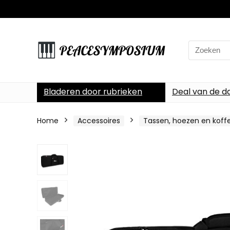
Search
for:
Bladeren door rubrieken
Deal van de d
Home
Accessoires
Tassen, hoezen en koff