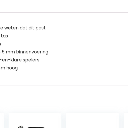
 weten dat dit past.
 tas
m
es, 5 mm binnenvoering
t-en-klare spelers
 mm hoog