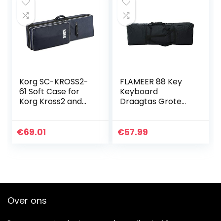
Korg SC-KROSS2-
FLAMEER 88 Key
61 Soft Case for
Keyboard
Korg Kross2 and
Draagtas Grote
Kross 61 Key
Opbergtas voor
Workstation
Digitale Elektrische
Piano Zwart
€
69.01
€
57.99
Over ons