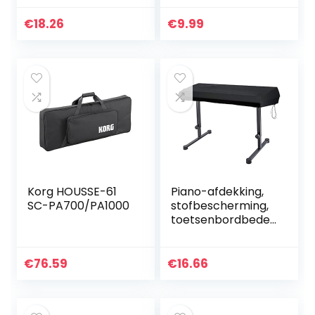
flanel, zwart
€
18.26
€
9.99
Korg HOUSSE-61
Piano-afdekking,
SC-PA700/PA1000
stofbescherming,
toetsenbordbedek
king, afdekking
voor
pianotoetsenbord
€
76.59
€
16.66
voor 61 toetsen,
rekbaar, zwart