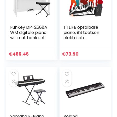
verjaardagscadea
EU Plug
u, educatief
muzikaal
toetsenbord
speelgoed voor
peuter (Blauw)
FunKey DP-2688A
TTLIFE oprolbare
WM digitale piano
piano, 88 toetsen
wit mat bank set
elektrisch
pianotoetsenbord,
draagbaar
opvouwbaar
€
486.46
€
73.90
elektronisch
muziekinstrument
…
Yamaha E-Piano
Roland