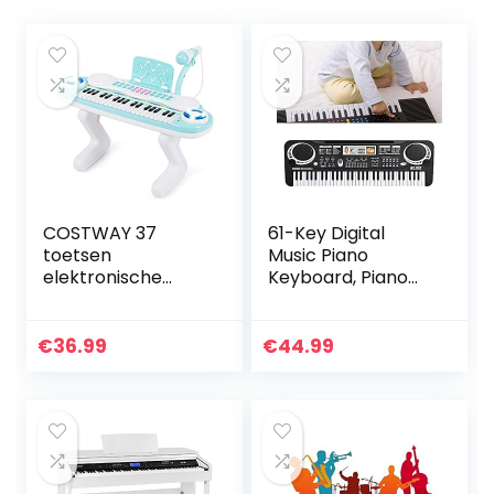
COSTWAY 37
61-Key Digital
toetsen
Music Piano
elektronische
Keyboard, Piano
toetsenbord piano
Beginners Digitale
voor kinderen,
Piano E Piano
draagbare
Kinderen
€
36.99
€
44.99
speelgoed piano
Elektrisch
met ritme licht,
Toetsenbord
microfoon,
Kinderspeelgoed
afneembare
met Microfoon
benen, opnemen
voor Beginners
& afspelen voor
Jongens Meisjes,