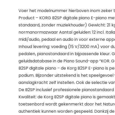
Voer het modelnummer hierboven inom zeker te
Product – KORG B2SP digitale piano E-piano met
standaard, zonder muziekhouder) Gewicht: 21 kg
normanormazwaar Aantal geluiden: 12 incl. Italia
midi/audio, pedaal en audio in voor externe ap
Inhoud levering: voeding (15 V/3200 mA) voor 
pedalen, pianostandaard in bijpassende kleur. 
geluidsdatabase in de Piano Sound-app “KOR. 
B2SP digitale piano – de Korg B2SP E-piano is p
podium. Bijzonder uitstekend is het speelgevoel
aanslagkracht zelf instellen. Ook de selectie v
De B2SP inclusief professionele pianostandaard
Kwaliteit: de Korg B2SP digitale piano is gemaa
toetsenbord wordt gekenmerkt door het Natur
authentiek kunnen worden gespeeld. Dankzij de h