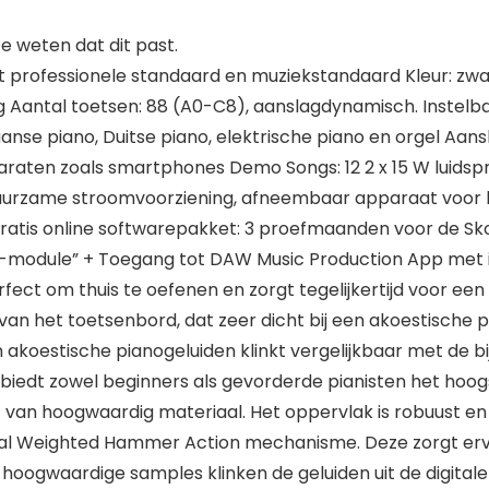
 weten dat dit past.
 professionele standaard en muziekstandaard Kleur: zwart
 Aantal toetsen: 88 (A0-C8), aanslagdynamisch. Instelba
anse piano, Duitse piano, elektrische piano en orgel Aans
paraten zoals smartphones Demo Songs: 12 2 x 15 W luids
duurzame stroomvoorziening, afneembaar apparaat voor b
Gratis online softwarepakket: 3 proefmaanden voor de Sk
G-module” + Toegang tot DAW Music Production App met
erfect om thuis te oefenen en zorgt tegelijkertijd voor e
 van het toetsenbord, dat zeer dicht bij een akoestische 
an akoestische pianogeluiden klinkt vergelijkbaar met de
 biedt zowel beginners als gevorderde pianisten het hoo
kt van hoogwaardig materiaal. Het oppervlak is robuust e
al Weighted Hammer Action mechanisme. Deze zorgt erv
oogwaardige samples klinken de geluiden uit de digitale 