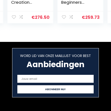
Creation
Beginners
Keyboard met
Digitaal
draadloze
Keyboard Piano
connectiviteit,
€
276.50
€
259.73
rood
WORD LID VAN ONZE MAILLIJST VOOR BEST
Aanbiedingen