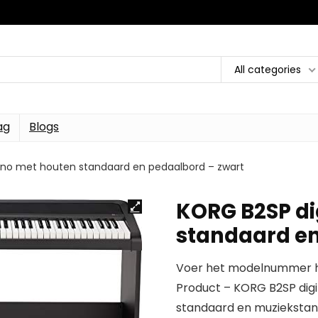
All categories
ag
Blogs
iano met houten standaard en pedaalbord – zwart
KORG B2SP di
standaard en
Voer het modelnummer hi
Product – KORG B2SP digi
standaard en muziekstanda