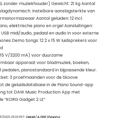
d, zonder muziekhouder) Gewicht: 21 kg Aantal
slagdynamisch. Instelbare aanslagsterkte van
ormanormazwaar Aantal geluiden: 12 incl.
iano, elektrische piano en orgel Aansluitingen:
 USB midi/audio, pedaal en audio in voor externe
nes Demo Songs: 12 2 x 15 W luidsprekers voor
ld
 (15 V/3200 mA) voor duurzame
embaar apparaat voor bladmuziek, boeken,
 pedalen, pianostandaard in bijpassende kleur.
akket: 3 proefmaanden voor de Skoove
ot de geluidsdatabase in de Piano Sound-app
ng tot DAW Music Production App met
e “KORG Gadget 2 LE”
11/2025 23:33 PST-
Details
)
&
FREE Shipping
.