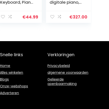
Keyboard, Piano
digitale piano,
Beginners
full-size piano
Digitale Piano E
met 88 toetsen
Piano Kinderen
€
44.99
€
327.00
Elektrisch
Toetsenbord
Kinderspeelgoe
d met Microfoon
voor Beginners
Jongens
Meisjes, EU Plug
Snelle links
Verklaringen
Home
Privacybeleid
Alles winkelen
algemene voorwaarden
Blogs
Gelieerde
openbaarmaking
Onze-webshops
Adverteren