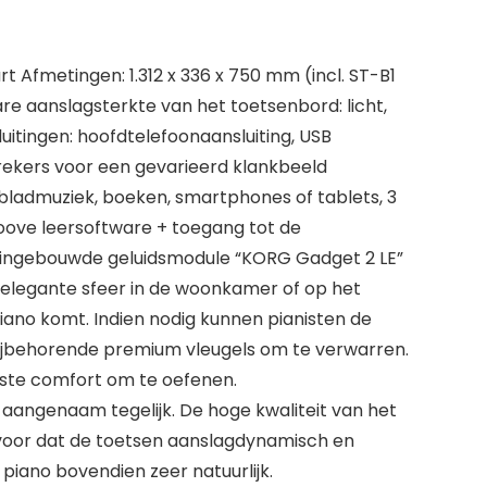
 Afmetingen: 1.312 x 336 x 750 mm (incl. ST-B1
re aanslagsterkte van het toetsenbord: licht,
luitingen: hoofdtelefoonaansluiting, USB
prekers voor een gevarieerd klankbeeld
ladmuziek, boeken, smartphones of tablets, 3
oove leersoftware + toegang tot de
 ingebouwde geluidsmodule “KORG Gadget 2 LE”
en elegante sfeer in de woonkamer of op het
piano komt. Indien nodig kunnen pianisten de
 bijbehorende premium vleugels om te verwarren.
gste comfort om te oefenen.
n aangenaam tegelijk. De hoge kwaliteit van het
oor dat de toetsen aanslagdynamisch en
piano bovendien zeer natuurlijk.