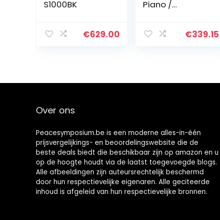
S1000BK
Piano /
Elektronisch
Keyboard met
88 gewogen
€
629.00
€
339.15
toetsen met
hamerslag, 12
klanken en
ingebouwde
luidsprekers
Over ons
Peacesymposium.be is een moderne alles-in-één
prijsvergelijkings- en beoordelingswebsite die de
beste deals biedt die beschikbaar zijn op amazon en u
op de hoogte houdt via de laatst toegevoegde blogs.
Alle afbeeldingen zijn auteursrechtelijk beschermd
door hun respectievelijke eigenaren. Alle geciteerde
inhoud is afgeleid van hun respectievelijke bronnen.