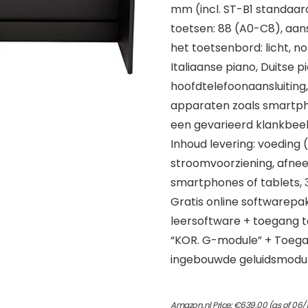
mm (incl. ST-B1 standaar
toetsen: 88 (A0-C8), aan
het toetsenbord: licht, n
Italiaanse piano, Duitse p
hoofdtelefoonaansluiting,
apparaten zoals smartpho
een gevarieerd klankbee
Inhoud levering: voeding
stroomvoorziening, afne
smartphones of tablets, 3
Gratis online softwarep
leersoftware + toegang t
“KOR. G-module” + Toega
ingebouwde geluidsmodul
Amazon.nl Price:
€
639.00
(as of 06/