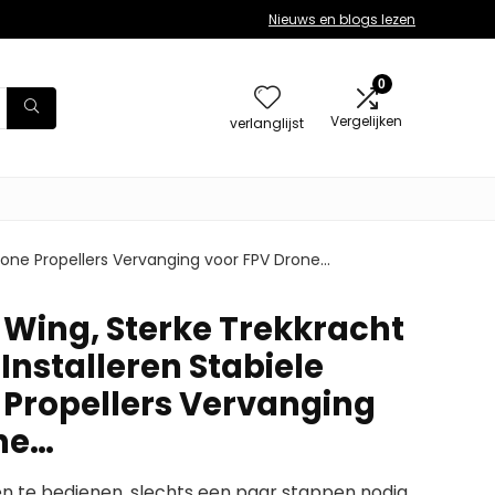
Nieuws en blogs lezen
0
Vergelijken
verlanglijst
Drone Propellers Vervanging voor FPV Drone…
 Wing, Sterke Trekkracht
Installeren Stabiele
 Propellers Vervanging
ne…
en te bedienen, slechts een paar stappen nodig,