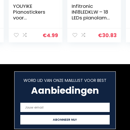
YOUYIKE
Infitronic
Pianostickers
IN18LEDKLW – 18
voor
LEDs pianolamp
37/49/61/88
tafellamp warm
toetsen,
wit licht
vergemakkelijkt
dimbaar USB
€
4.99
€
30.83
het leren van
type A laadbus
piano,
(witte variant)
transparant en
afneembaar,
perfect voor
kinderen en
beginners
WORD LID VAN ONZE MAILLIJST VOOR BEST
(kleurrijk)
Aanbiedingen