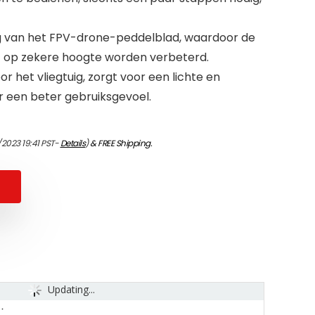
g van het FPV-drone-peddelblad, waardoor de
t op zekere hoogte worden verbeterd.
or het vliegtuig, zorgt voor een lichte en
or een beter gebruiksgevoel.
/2023 19:41 PST-
Details
)
&
FREE Shipping
.
Updating...