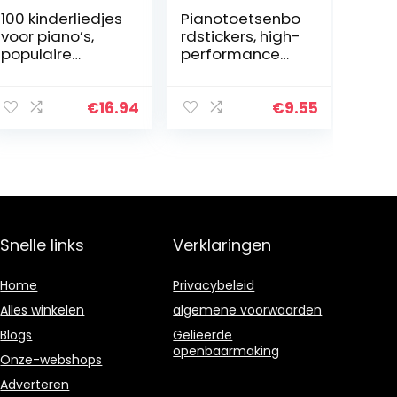
100 kinderliedjes
Pianotoetsenbo
voor piano’s,
rdstickers, high-
populaire
performance
melodieën en
elektronische
hits uit film en
pianostickers,
tv-notities,
praktisch,
€
16.94
€
9.55
songbook voor
duurzaam,
piano – met
zwart en kleurig,
hartvormige
hoge…
muziekclip –
ISBN:
9783954561971
Snelle links
Verklaringen
Home
Privacybeleid
Alles winkelen
algemene voorwaarden
Blogs
Gelieerde
openbaarmaking
Onze-webshops
Adverteren