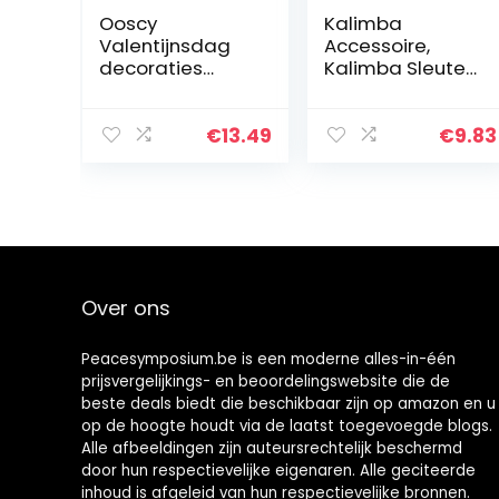
Ooscy
Kalimba
Valentijnsdag
Accessoire,
decoraties
Kalimba Sleutel,
geschenken, 8
Kalimba, XA58
toetsen duim
Kalimba
piano zak duim
Muzikale Sleutel
€
13.49
€
9.83
hout hout vinger
17 Tones
percussie vinger
Metalen
piano…
Vervanging
Duim Piano…
Over ons
Peacesymposium.be is een moderne alles-in-één
prijsvergelijkings- en beoordelingswebsite die de
beste deals biedt die beschikbaar zijn op amazon en u
op de hoogte houdt via de laatst toegevoegde blogs.
Alle afbeeldingen zijn auteursrechtelijk beschermd
door hun respectievelijke eigenaren. Alle geciteerde
inhoud is afgeleid van hun respectievelijke bronnen.