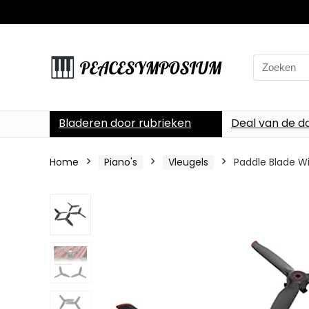
Search
for:
Bladeren door rubrieken
Deal van de d
Home
Piano's
Vleugels
Paddle Blade Wi