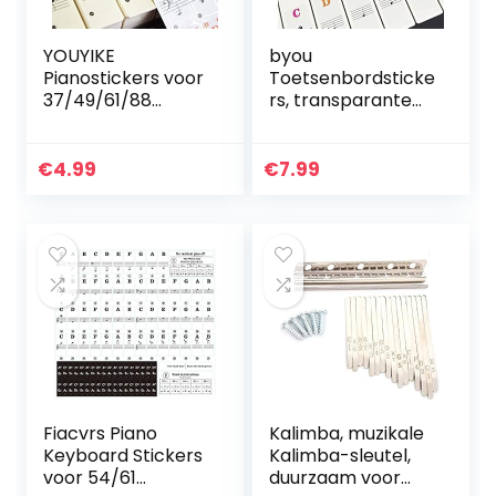
YOUYIKE
byou
Pianostickers voor
Toetsenbordsticke
37/49/61/88
rs, transparante
toetsen,
en verwijderbare
vergemakkelijkt
veelkleurige
het leren van
stickers voor
€
4.99
€
7.99
piano, transparant
37/49/54/61/88
en afneembaar,
toetsen,
perfect voor
elektronische
kinderen en
piano en
beginners
toetsenbord
(kleurrijk)
Fiacvrs Piano
Kalimba, muzikale
Keyboard Stickers
Kalimba-sleutel,
voor 54/61
duurzaam voor