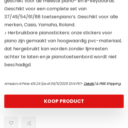
geschikt voor de meeste piano- en e-keyboards.
Geschikt voor een complete set van
37/49/54/61/88 toetsenpiano’s. Geschikt voor alle
merken, Casio, Yamaha, Roland.
♪ Herbruikbare pianostickers: onze stickers voor
piano zijn gemaakt van hoogwaardig pvc-materiaal,
dat hergebruikt kan worden zonder lijmresten
achter te laten en je pianotoetsenbord wordt niet
beschadigd.
Amazon.nl Price:
€
6.24
(as of 06/11/2025 13:14 PST-
Details
)
&
FREE Shipping
.
KOOP PRODUCT