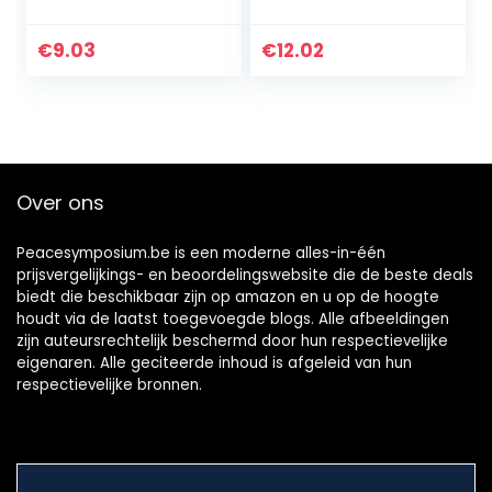
sleutels,
beginnende
verwijderbare
muzikant
label Stave Note
€
9.03
€
12.02
Sticker (zwart)
Over ons
Peacesymposium.be is een moderne alles-in-één
prijsvergelijkings- en beoordelingswebsite die de beste deals
biedt die beschikbaar zijn op amazon en u op de hoogte
houdt via de laatst toegevoegde blogs. Alle afbeeldingen
zijn auteursrechtelijk beschermd door hun respectievelijke
eigenaren. Alle geciteerde inhoud is afgeleid van hun
respectievelijke bronnen.