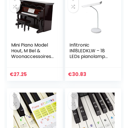
Mini Piano Model
Infitronic
Hout, M Bel &
IN18LEDKLW – 18
Woonaccessoires
LEDs pianolamp
Woonaccessoires
tafellamp warm
& Deco
wit licht dimbaar
Muziekinstrument
USB type A
€
27.25
€
30.83
Model Home
laadbus (witte
Decor
variant)
Ornamenten
Kerstmis
Verjaardag