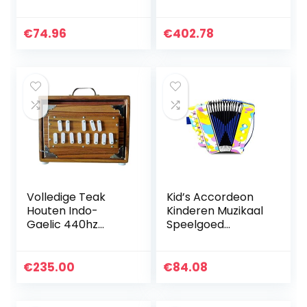
muzikale
Accordeon 8 bas
speelgoed voor
kinderen
meer dan de
studenten
€
74.96
€
402.78
leeftijd van 6
beginners
beginners
beginners
milieuvriendelijke…
volwassenen
kleine…
Volledige Teak
Kid’s Accordeon
Houten Indo-
Kinderen Muzikaal
Gaelic 440hz
Speelgoed
Shruti Box Surpeti
Accordeon
Drone, Compacte
Percussie
Handbediende
Accordeon
€
235.00
€
84.08
Versie voor Vocale
Speelgoed Vroege
Begeleiding
Kindertijd
Ontwikkeling…