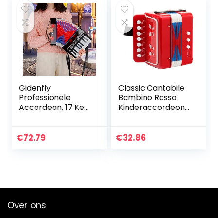
Gidenfly
Classic Cantabile
Professionele
Bambino Rosso
Accordean, 17 Key
Kinderaccordeon
8 Bass Piano
(vanaf 3 jaar, met
Accordeon 104
7 noten toetsen, 2
Celluloid
bassen, rood)
€
72.79
€
32.86
Accordeon Met
Band
Muziekinstrument
Voor…
Over ons