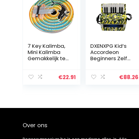
7 Key Kalimba,
DXENXPG Kid’s
Mini Kalimba
Accordeon
Gemakkelijk te
Beginners Zelf
dragen Exquisite
Studie
vakmanschap
Introductie
Verstelbare
Muziekinstrumen
€
22.91
€
88.26
Duim Piano voor
t Verlichting
Familie voor…
Accordeon
Children’s
Accordeon…
Over ons