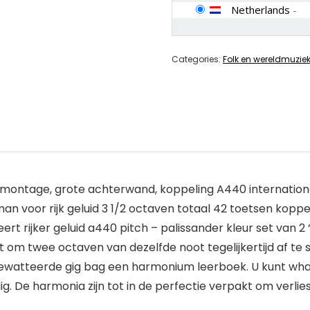
Netherlands
-
Categories:
Folk en wereldmuzie
e montage, grote achterwand, koppeling A440 internation
+ 1 man voor rijk geluid 3 1/2 octaven totaal 42 toetsen ko
rt rijker geluid a440 pitch – palissander kleur set van 2 “ba
 om twee octaven van dezelfde noot tegelijkertijd af te s
gewatteerde gig bag een harmonium leerboek. U kunt wh
. De harmonia zijn tot in de perfectie verpakt om verlie