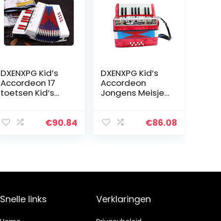
DXENXPG Kid’s
DXENXPG Kid’s
Accordeon 17
Accordeon
toetsen Kid’s
Jongens Meisjes
Button
Accordeon
Accordeon voor
Percussie
kinderen ouder
Accordeon
€
90.84
€
86.08
dan 6 jaar kind
Speelgoed 17
instrument
Sleutels Vroege
beginner voor…
Kindertijd…
Snelle links
Verklaringen