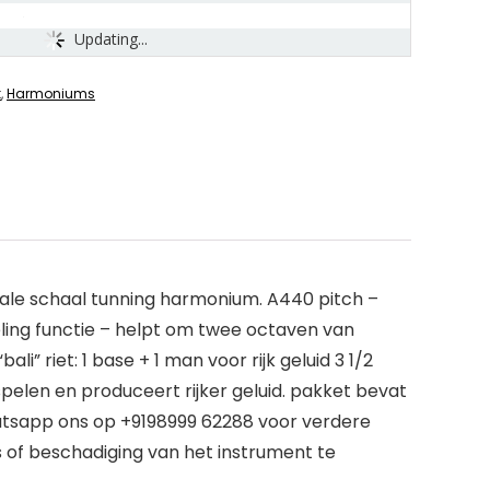
Updating...
k
,
Harmoniums
ale schaal tunning harmonium. A440 pitch –
ppeling functie – helpt om twee octaven van
li” riet: 1 base + 1 man voor rijk geluid 3 1/2
pelen en produceert rijker geluid. pakket bevat
atsapp ons op +9198999 62288 voor verdere
s of beschadiging van het instrument te