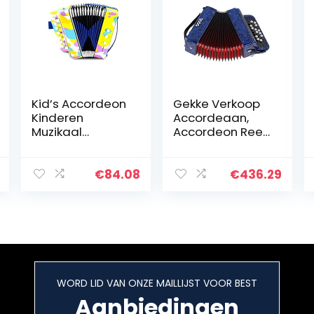
Kid’s Accordeon
Gekke Verkoop
Kinderen
Accordeaan,
Muzikaal
Accordeon Reed
Speelgoed
Instrument
Accordeon
Accordeon voor
Percussie
Beginner voor
€
84.08
€
436.29
Accordeon
Professionals
Speelgoed
(Marineblauw)
Vroege
Kindertijd
Ontwikkeling…
WORD LID VAN ONZE MAILLIJST VOOR BEST
Aanbiedingen