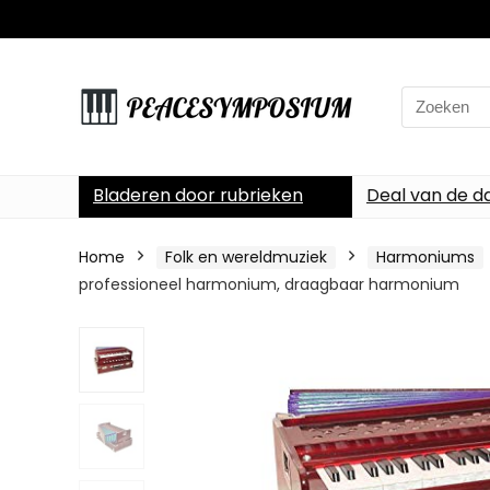
Search
for:
Bladeren door rubrieken
Deal van de d
Home
Folk en wereldmuziek
Harmoniums
professioneel harmonium, draagbaar harmonium