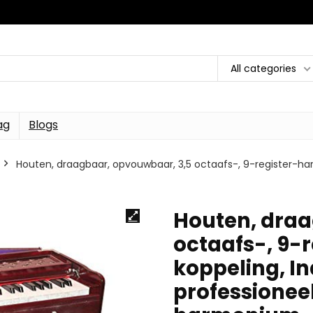
All categories
ag
Blogs
Houten, draagbaar, opvouwbaar, 3,5 octaafs-, 9-register-h
Houten, draa
octaafs-, 9
koppeling, I
professione