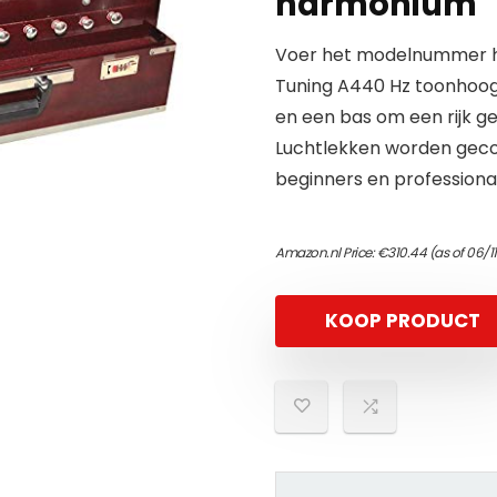
harmonium
Voer het modelnummer hi
Tuning A440 Hz toonhoogt
en een bas om een rijk g
Luchtlekken worden gecon
beginners en profession
Amazon.nl Price:
€
310.44
(as of 06/1
KOOP PRODUCT