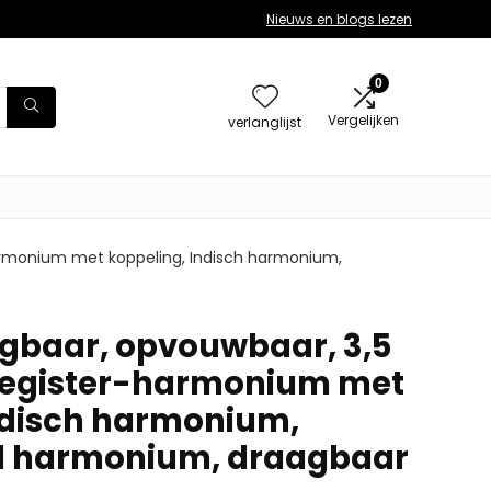
Nieuws en blogs lezen
0
Vergelijken
verlanglijst
armonium met koppeling, Indisch harmonium,
gbaar, opvouwbaar, 3,5
-register-harmonium met
ndisch harmonium,
el harmonium, draagbaar