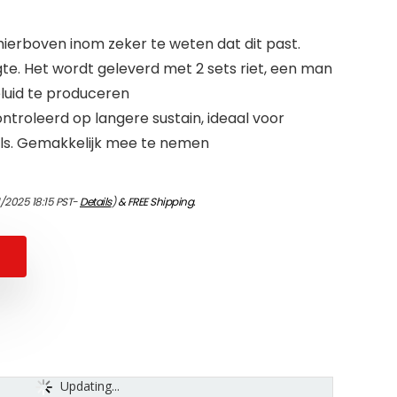
erboven inom zeker te weten dat dit past.
e. Het wordt geleverd met 2 sets riet, een man
eluid te produceren
troleerd op langere sustain, ideaal voor
als. Gemakkelijk mee te nemen
1/2025 18:15 PST-
Details
)
&
FREE Shipping
.
Updating...