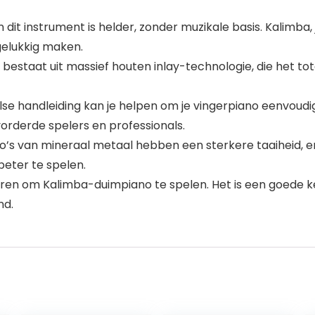
n dit instrument is helder, zonder muzikale basis. Kalimba
 gelukkig maken.
staat uit massief houten inlay-technologie, die het tota
lse handleiding kan je helpen om je vingerpiano eenvoudi
orderde spelers en professionals.
no’s van mineraal metaal hebben een sterkere taaiheid,
beter te spelen.
 leren om Kalimba-duimpiano te spelen. Het is een goede 
nd.