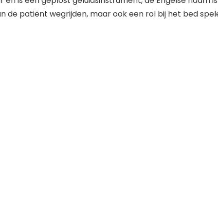
 en is een geplost geluidsinstrument, de Engelse naam is
n de patiënt wegrijden, maar ook een rol bij het bed spe