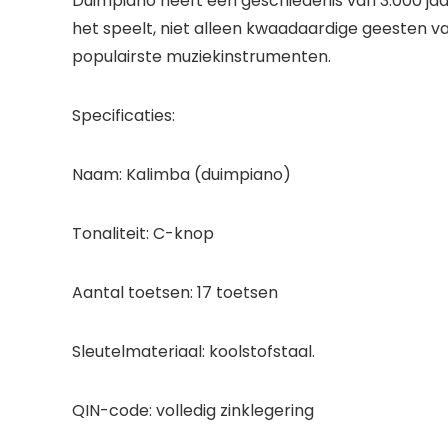
Duimpiano heeft een geschiedenis van 3.000 jaar
het speelt, niet alleen kwaadaardige geesten va
populairste muziekinstrumenten.
Specificaties:
Naam: Kalimba (duimpiano)
Tonaliteit: C-knop
Aantal toetsen: 17 toetsen
Sleutelmateriaal: koolstofstaal.
QIN-code: volledig zinklegering