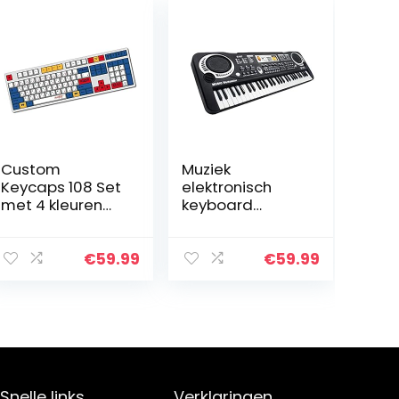
Custom
Muziek
Keycaps 108 Set
elektronisch
met 4 kleuren
keyboard
Sublimatie
digitale
Keycaps &
elektronische
Keycap Puller
orgel met
€
59.99
€
59.99
OEM Hoogte
microfoon 61
Geweldig
toetsen
Gevoel voor
verlichting
Typen PBT…
elektronische
piano voor…
Snelle links
Verklaringen