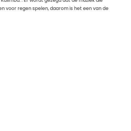
 Kalimba. . Er wordt gezegd dat de muziek die
len voor regen spelen, daarom is het een van de