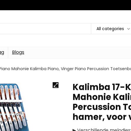
All categories
ag
Blogs
iano Mahonie Kalimba Piano, Vinger Piano Percussion Toetsen
Kalimba 17-
Mahonie Kali
Percussion T
hamer, voor
▶ Verschillende melodies: 