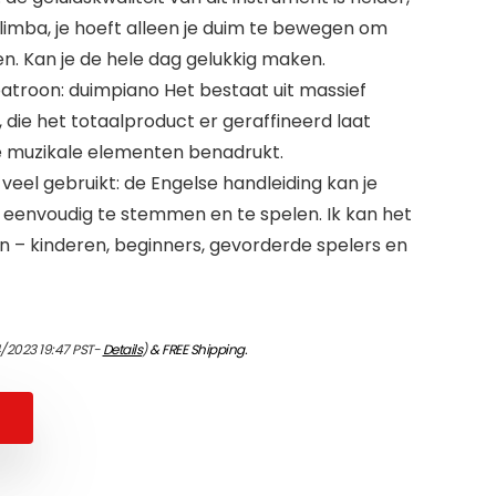
limba, je hoeft alleen je duim te bewegen om
en. Kan je de hele dag gelukkig maken.
troon: duimpiano Het bestaat uit massief
 die het totaalproduct er geraffineerd laat
le muzikale elementen benadrukt.
veel gebruikt: de Engelse handleiding kan je
 eenvoudig te stemmen en te spelen. Ik kan het
n – kinderen, beginners, gevorderde spelers en
4/2023 19:47 PST-
Details
)
&
FREE Shipping
.