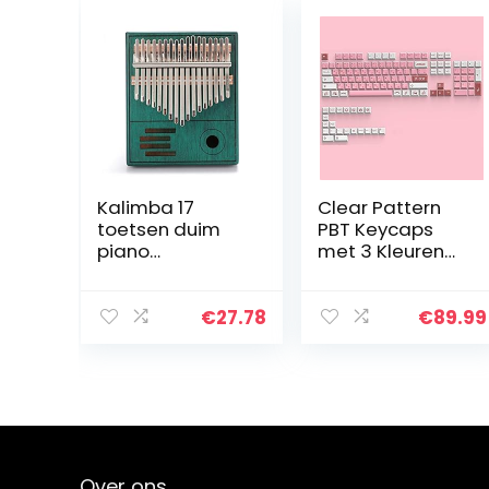
Kalimba 17
Clear Pattern
toetsen duim
PBT Keycaps
piano
met 3 Kleuren
draagbare
Pattern 125
piano met
Keycaps &
leerhandleiding,
Keycap Puller &
€
27.78
€
89.99
cadeau voor
Ondoorzichtig
kinderen,
Effect OEM
volwassenen,
Hoogte PBT…
beginners
(groen)
Over ons