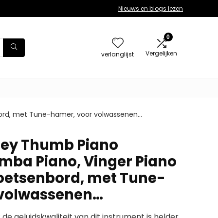
Nieuws en blogs lezen
0
Vergelijken
verlanglijst
bord, met Tune-hamer, voor volwassenen…
Key Thumb Piano
mba Piano, Vinger Piano
oetsenbord, met Tune-
 volwassenen…
de geluidskwaliteit van dit instrument is helder,