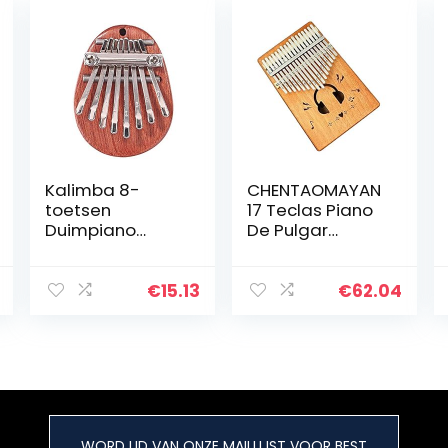
Kalimba 8-
CHENTAOMAYAN
toetsen
17 Teclas Piano
Duimpiano
De Pulgar
Afrikaanse
Kalimba Cuerpo
Minipiano Met
Sólido De
Koord
Caoba Dedo
€
15.13
€
62.04
Volwassen Kind
Instrumento De
Beginnersgesch
Música Regalo
enk (bruin)
De
Cumpleaños…
WORD LID VAN ONZE MAILLIJST VOOR BEST