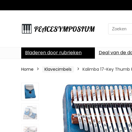
Search
for:
Bladeren door rubrieken
Deal van de d
Home
Klavecimbels
Kalimba 17-Key Thumb P