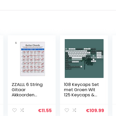
ZZALLL 6 String
108 Keycaps Set
Gitaar
met Groen Wit
Akkoorden
125 Keycaps &
Poster Leren
Keycap Puller &
Praktijk
Ondoorzichtig
Referentie
Effect OEM
€
11.55
€
109.99
Grafiek
Hoogte Geen