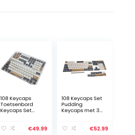
108 Keycaps
108 Keycaps Set
Toetsenbord
Pudding
Keycaps Set
Keycaps met 3
met 3 Kleuren
Kleuren 125
125 Keycaps &
Keycaps &
Keycap Puller
Keycap Puller
€
49.99
€
52.99
DSA Hoogte
DSA Hoogte