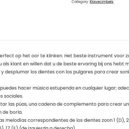
Category:
Klavecimbels
erfect op het oor te klinken. Het beste instrument voor z
als klant en willen dat u de beste ervaring bij ons hebt 
s y desplumar los dientes con los pulgares para crear soni
puedes hacer música estupenda en cualquier lugar; adec
s sociales.
ustar las púas, una cadena de complemento para crear un
 de borla.
s melodías correspondientes de los dientes zoon 1 (D), 2 (B)
(C6), 17 (E) (de izquierda a derecha).