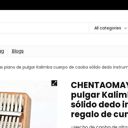
All categories
ag
Blogs
 piano de pulgar Kalimba cuerpo de caoba sólido dedo instr
CHENTAOMAYA
pulgar Kalim
sólido dedo 
regalo de c
-Hecho de caoba de alta 