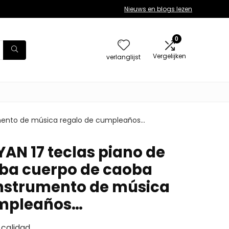
Nieuws en blogs lezen
0
Vergelijken
verlanglijst
umento de música regalo de cumpleaños…
N 17 teclas piano de
ba cuerpo de caoba
instrumento de música
umpleaños…
calidad,