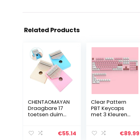
Related Products
CHENTAOMAYAN
Clear Pattern
Draagbare 17
PBT Keycaps
toetsen duim
met 3 Kleuren
piano kalimba
Pattern 125
enkele plank
Keycaps &
grenen mbira
Keycap Puller &
€
55.14
€
89.99
mini
Ondoorzichtig