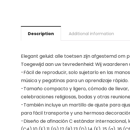
Description
Additional information
Elegant geluid: alle toetsen zijn afgestemd om p
Toegewijd aan uw tevredenheid: Wij waarderen u 
-Fácil de reproducir, solo sujetarlo en las mano
música y pegatinas para un aprendizaje rápido.
-Tamaño compacto y ligero, cómodo de llevar, 
celebraciones religiosas, bodas y otras reunione
-También incluye un martillo de ajuste para aj
para fácil transporte y una hermosa decoración
-Diseño de afinación C estándar internacional, la
(C4) 10 (E) 11 (G) 12 (B) 13 (D) 14 (F), 15 (a), 16 