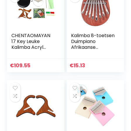
CHENTAOMAYAN
Kalimba 8-toetsen
17 Key Leuke
Duimpiano
Kalimba Acryl
Afrikaanse
Crystal
Minipiano Met
Vingertoppen
Koord Volwassen
Duim Piano Leuke
Kind
€
109.55
€
15.13
Beer Vorm
Beginnersgeschen
Transparant
k (bruin)
Toetsenbord…