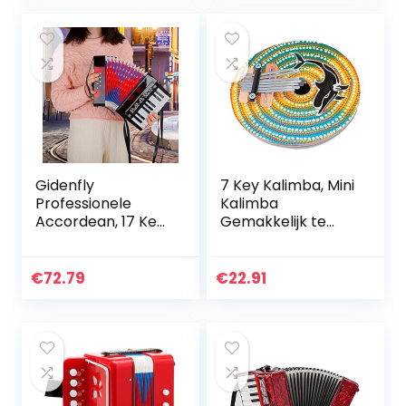
Gidenfly
7 Key Kalimba, Mini
Professionele
Kalimba
Accordean, 17 Key
Gemakkelijk te
8 Bass Piano
dragen Exquisite
Accordeon 104
vakmanschap
Celluloid
Verstelbare Duim
€
72.79
€
22.91
Accordeon Met
Piano voor Familie
Band
voor…
Muziekinstrument
Voor…