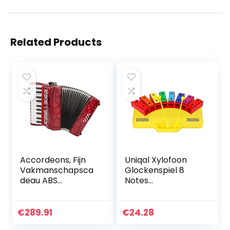
Related Products
Accordeons, Fijn
Uniqal Xylofoon
Vakmanschapsca
Glockenspiel 8
deau ABS
Notes
Accordeon
Chromatische
Draagbaar voor
Resonator Bells
het Spelen voor
met gele behuizing
€
289.91
€
24.28
Beginner