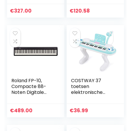
toetsen
gebruiksvriendelijk
instrument voor
€
327.00
€
120.58
beginners met
hoogwaardige
instrumentgeluide
n en
begeleidingsstijlen
– toetsenbord
met duo-modus
voor 2
Roland FP-10,
COSTWAY 37
Compacte 88-
toetsen
Noten Digitale
elektronische
Piano,
toetsenbord piano
SuperNATURAL
voor kinderen,
Piano Tones,
draagbare
€
489.00
€
36.99
Authentiek
speelgoed piano
Acoustic Feel
met ritme licht,
Klavier, Geweldig
microfoon,