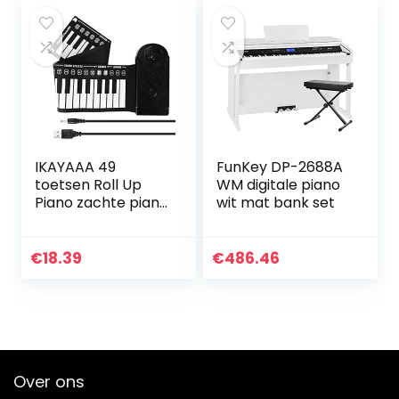
microfoon,
afneembare
benen, opnemen
& afspelen voor
verjaardagscadea
u, educatief
muzikaal
toetsenbord
speelgoed voor
peuter (Blauw)
IKAYAAA 49
FunKey DP-2688A
toetsen Roll Up
WM digitale piano
Piano zachte piano
wit mat bank set
flexibele siliconen
opvouwbaar
elektronisch
€
18.39
€
486.46
keyboard piano
voor kinderen…
Over ons