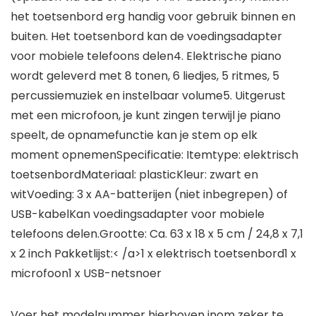
het toetsenbord erg handig voor gebruik binnen en
buiten. Het toetsenbord kan de voedingsadapter
voor mobiele telefoons delen4. Elektrische piano
wordt geleverd met 8 tonen, 6 liedjes, 5 ritmes, 5
percussiemuziek en instelbaar volume5. Uitgerust
met een microfoon, je kunt zingen terwijl je piano
speelt, de opnamefunctie kan je stem op elk
moment opnemenSpecificatie: Itemtype: elektrisch
toetsenbordMateriaal: plasticKleur: zwart en
witVoeding: 3 x AA-batterijen (niet inbegrepen) of
USB-kabelKan voedingsadapter voor mobiele
telefoons delen.Grootte: Ca. 63 x 18 x 5 cm / 24,8 x 7,1
x 2 inch Pakketlijst:< /a>1 x elektrisch toetsenbord1 x
microfoon1 x USB-netsnoer
Voer het modelnummer hierboven inom zeker te