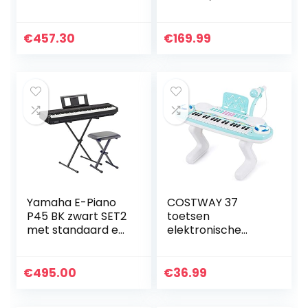
piano voor
geüpgraded
beginners voor
elektrisch
authentiek
toetsenbord met
€
457.30
€
169.99
pianospelen –
draagbare
compacte en
draagtas, 128
gemakkelijk te
ritme, 128 toon…
bedienen digitale
piano
Yamaha E-Piano
COSTWAY 37
P45 BK zwart SET2
toetsen
met standaard en
elektronische
bank
toetsenbord piano
voor kinderen,
draagbare
€
495.00
€
36.99
speelgoed piano
met ritme licht,