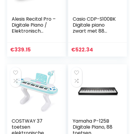
Alesis Recital Pro –
Casio CDP-S100BK
Digitale Piano /
Digitale piano
Elektronisch
zwart met 88
Keyboard met 88
verzwaarde
gewogen toetsen
toetsen
met hamerslag, 12
€
339.15
€
522.34
klanken en
ingebouwde
luidsprekers
COSTWAY 37
Yamaha P-125B
toetsen
Digitale Piano, 88
elektronische
toetsen,