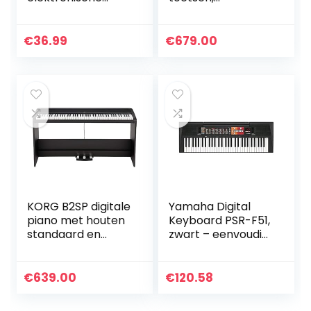
toetsenbord piano
Compatibel met
voor kinderen,
Gratis App: Smart
draagbare
Pianist, Wit
€
36.99
€
679.00
speelgoed piano
met ritme licht,
microfoon,
afneembare
benen, opnemen
& afspelen voor
verjaardagscadea
u, educatief
muzikaal
toetsenbord
speelgoed voor
peuter (Blauw)
KORG B2SP digitale
Yamaha Digital
piano met houten
Keyboard PSR-F51,
standaard en
zwart – eenvoudig
pedaalbord –
en
zwart
gebruiksvriendelijk
instrument voor
€
639.00
€
120.58
beginners met
hoogwaardige