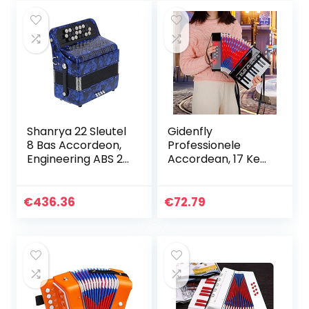
Ontwikkeling…
Shanrya 22 Sleutel
Gidenfly
8 Bas Accordeon,
Professionele
Engineering ABS 22
Accordean, 17 Key
Key Accordian
8 Bass Piano
Button Accordian
Accordeon 104
Hand gepolijst
Celluloid
€
436.36
€
72.79
voor
Accordeon Met
Professionals…
Band
Muziekinstrument
Voor…