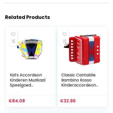
Related Products
Kid’s Accordeon
Classic Cantabile
Kinderen Muzikaal
Bambino Rosso
Speelgoed
Kinderaccordeon
Accordeon
(vanaf 3 jaar, met
Percussie
7 noten toetsen, 2
Accordeon
bassen, rood)
€
84.08
€
32.86
Speelgoed Vroege
Kindertijd