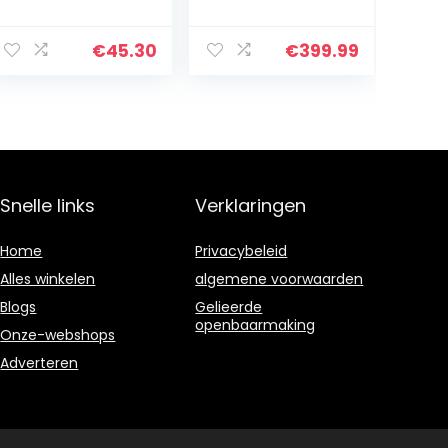
Telefoon Tablet
USB MIDI-
Computer Extern
controller voor 1-
toetsenbord
op-1 mapping
€
45.30
€
399.99
Kleur Mini Mute
met Ableton Live
iPad-
Lite met 5×8 Clip
toetsenbord
Launch Matrix,
met touchpad…
inclusief Pro
Software Suite
Snelle links
Verklaringen
Home
Privacybeleid
Alles winkelen
algemene voorwaarden
Blogs
Gelieerde
openbaarmaking
Onze-webshops
Adverteren