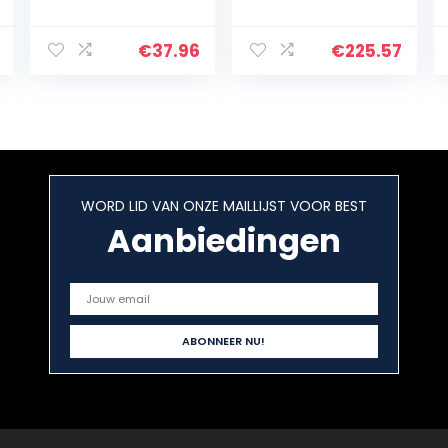
mechanisch
Keyboard,
gaming-
(PSRE273)
toetsenbord
€
37.96
€
225.57
Kleurrijke
Keycaps richting
Pijl Keycaps
Adecuado…
WORD LID VAN ONZE MAILLIJST VOOR BEST
Aanbiedingen