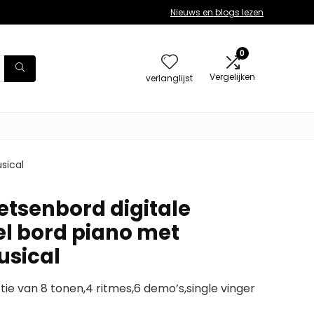
Nieuws en blogs lezen
0
Vergelijken
verlanglijst
sical
oetsenbord digitale
el bord piano met
usical
ie van 8 tonen,4 ritmes,6 demo’s,single vinger