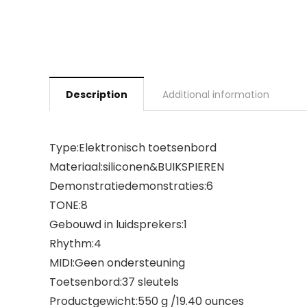
Description
Additional information
Type:Elektronisch toetsenbord
Materiaal:siliconen&BUIKSPIEREN
Demonstratiedemonstraties:6
TONE:8
Gebouwd in luidsprekers:1
Rhythm:4
MIDI:Geen ondersteuning
Toetsenbord:37 sleutels
Productgewicht:550 g /19.40 ounces