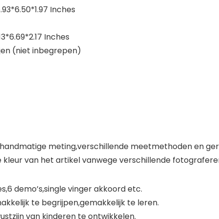
93*6.50*1.97 Inches
*6.69*2.17 Inches
jen (niet inbegrepen)
g van handmatige meting,verschillende meetmethoden en g
ke kleur van het artikel vanwege verschillende fotografe
s,6 demo’s,single vinger akkoord etc.
kkelijk te begrijpen,gemakkelijk te leren.
stzijn van kinderen te ontwikkelen.