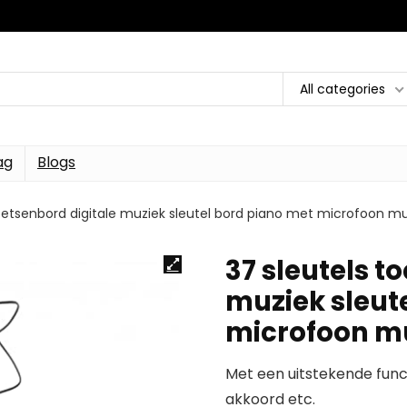
All categories
ag
Blogs
toetsenbord digitale muziek sleutel bord piano met microfoon mu
37 sleutels t
muziek sleut
microfoon m
Met een uitstekende funct
akkoord etc.