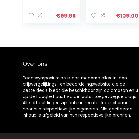
Opvouwbare
Digitale Piano
Met 49 Toetsen
€
99.99
€
109.00
USB MIDI
Controller Met
Oplaadbare
Batterij
Over ons
Peacesymposium.be is een moderne alles-in-één
prijsvergelijkings- en beoordelingswebsite die de
beste deals biedt die beschikbaar zijn op amazon en u
op de hoogte houdt via de laatst toegevoegde blogs.
Alle afbeeldingen zijn auteursrechtelijk beschermd
door hun respectievelijke eigenaren. Alle geciteerde
inhoud is afgeleid van hun respectievelijke bronnen.