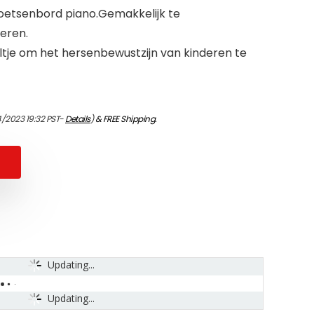
 toetsenbord piano.Gemakkelijk te
leren.
tje om het hersenbewustzijn van kinderen te
4/2023 19:32 PST-
Details
)
&
FREE Shipping
.
Updating...
Updating...