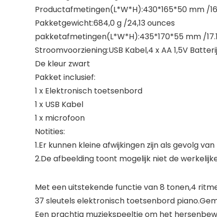
Productafmetingen(L*W*H):430*165*50 mm /16.
Pakketgewicht:684,0 g /24,13 ounces
pakketafmetingen(L*W*H):435*170*55 mm /17.13
Stroomvoorziening:USB Kabel,4 x AA 1,5V Batteri
De kleur zwart
Pakket inclusief:
1 x Elektronisch toetsenbord
1 x USB Kabel
1 x microfoon
Notities:
1.Er kunnen kleine afwijkingen zijn als gevol
2.De afbeelding toont mogelijk niet de werkelij
Met een uitstekende functie van 8 tonen,4 ritme
37 sleutels elektronisch toetsenbord piano.Gema
Een prachtig muziekspeeltje om het hersenbewu