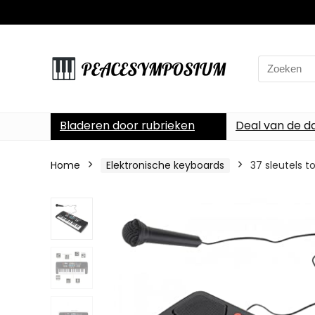
Search
for:
Bladeren door rubrieken
Deal van de d
Home
Elektronische keyboards
37 sleutels 