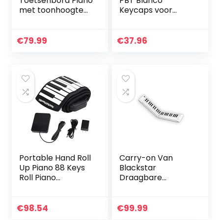
Toetsenbord Piano
PBT Blanco
met toonhoogte
Keycaps voor
bocht
mechanisch
Bladmuziekstanda
gaming-
ard Piano Note
toetsenbord
€
79.99
€
37.96
Sticker Voeding en
Kleurrijke Keycaps
gewoon
richting Pijl
pianotoepassing
Keycaps
Adecuado…
Portable Hand Roll
Carry-on Van
Up Piano 88 Keys
Blackstar
Roll Piano
Draagbare
Electronic Hand
Opvouwbare
Roll Piano Piano
Digitale Piano Met
Keyboard Built-in
49 Toetsen USB
€
98.54
€
99.99
1100mAh Li-on
MIDI Controller