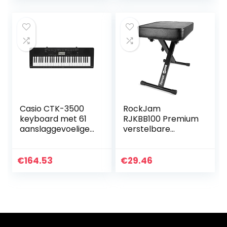
Battery…
Met Oplaadbare
Batterij
Casio CTK-3500
RockJam
keyboard met 61
RJKBB100 Premium
aanslaggevoelige
verstelbare
standaardtoetsen
gewatteerde
en
toetsenbordbank
begeleidingsauto
en pianokruk, eén
€
164.53
€
29.46
maat
maat