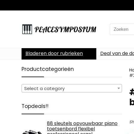
Search
for:
Bladeren door rubrieken
Deal van de d
Productcategorieën
H
#2
Select a category
#
b
Topdeals!!
Sh
88 sleutels opvouwbaar piano
toetsenbord flexibel