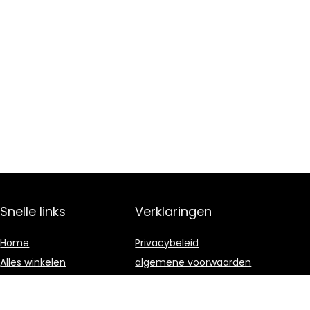
Snelle links
Verklaringen
Home
Privacybeleid
Alles winkelen
algemene voorwaarden
Blogs
Gelieerde
openbaarmaking
Onze-webshops