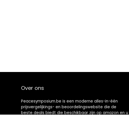
Over ons
Peacesymposium.be is een moderne alles-in-één
prijsvergelijkings- en beoordelingswebsite die de
beste deals biedt die beschikbaar zijn op amazon en u
op de hoogte houdt via de laatst toegevoegde blogs.
Alle afbeeldingen zijn auteursrechtelijk beschermd