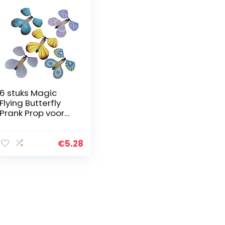
6 stuks Magic
Flying Butterfly
Prank Prop voor
Verjaardag
Anniversary
Wedding Card
€
5.28
Gift