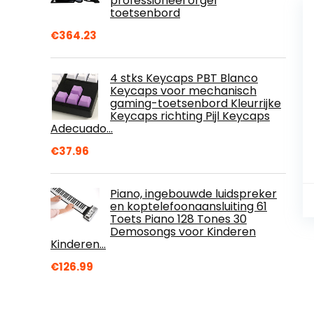
professioneel orgel
toetsenbord
€
364.23
4 stks Keycaps PBT Blanco
Keycaps voor mechanisch
gaming-toetsenbord Kleurrijke
Keycaps richting Pijl Keycaps
Adecuado…
€
37.96
Piano, ingebouwde luidspreker
en koptelefoonaansluiting 61
Toets Piano 128 Tones 30
Demosongs voor Kinderen
Kinderen…
€
126.99