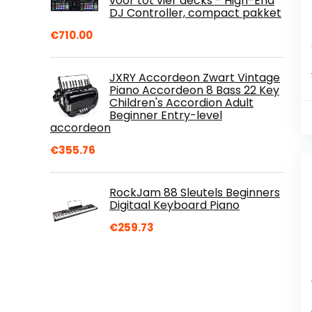
voor tot vier decks - High-End
DJ Controller, compact pakket
€
710.00
JXRY Accordeon Zwart Vintage
Piano Accordeon 8 Bass 22 Key
Children's Accordion Adult
Beginner Entry-level
accordeon
€
355.76
RockJam 88 Sleutels Beginners
Digitaal Keyboard Piano
€
259.73