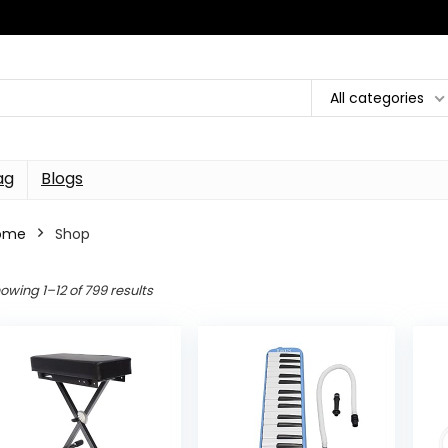
All categories
ag
Blogs
ome
Shop
owing 1–12 of 799 results