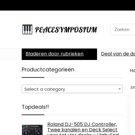
Search
for:
Bladeren door rubrieken
Deal van de d
Productcategorieën
H
Sh
Select a category
Topdeals!!
Roland DJ-505 DJ Controller,
Twee kanalen en Deck Select