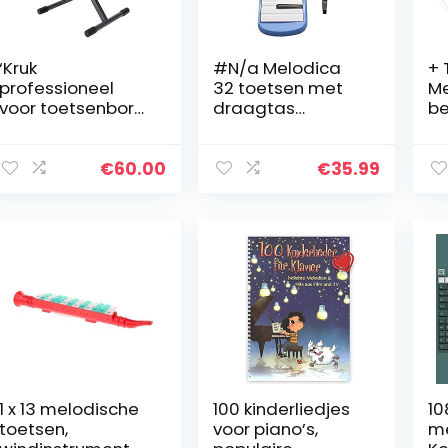
‘Kruk
#N/a Melodica
+ 
professioneel
32 toetsen met
Me
voor toetsenbord
draagtas
be
dimbaar met
mondstuk zwart
vo
luchtdichte “Easy
roze blauw rood
mu
Lock,
groen – blauw
s(
€
60.00
€
35.99
zittingschuim
rubber-dicht
gevoerd met vinyl
zwart
1 x 13 melodische
100 kinderliedjes
10
toetsen,
voor piano’s,
me