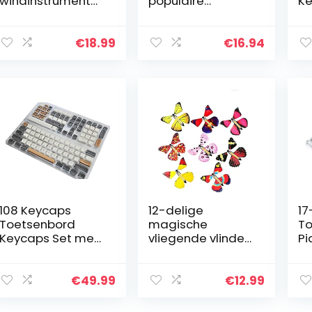
windinstrument
populaire
Ke
voor
melodieën en hits
Ke
muziekliefhebber
uit film en tv-
On
s, rood, 440 x 50 x
notities,
Ef
€
18.99
€
16.94
40 mm
songbook voor
Ho
piano – met
PB
hartvormige
Bi
muziekclip – ISBN:
9783954561971
108 Keycaps
12-delige
17
Toetsenbord
magische
To
Keycaps Set met
vliegende vlinder,
Pi
3 Kleuren 125
vlinder, vlinder
Ve
Keycaps &
met elastiek,
Pi
Keycap Puller DSA
vlinderkaart,
Pe
€
49.99
€
12.99
Hoogte Robuust
geschikt als
17
en Duurzaam
verjaardagscade
Pi