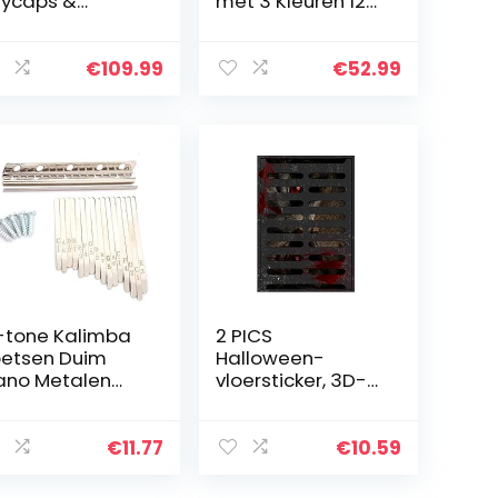
ycaps &
met 3 Kleuren 125
ycap Puller &
Keycaps &
doorzichtig
Keycap Puller DSA
fect OEM
Hoogte Robuust
€
109.99
€
52.99
ogte Geen Olie
Duurzaam Geen
T Keycaps
Olie PBT…
eden…
-tone Kalimba
2 PICS
etsen Duim
Halloween-
ano Metalen
vloersticker, 3D-
rvanging Duim
muurstickers,
ano Vinger
realistische
rcussie Sleutel
spookstickers
€
11.77
€
10.59
-tone Mini Duim
onder het riool,
ano Accessoires
verwijderbaar,