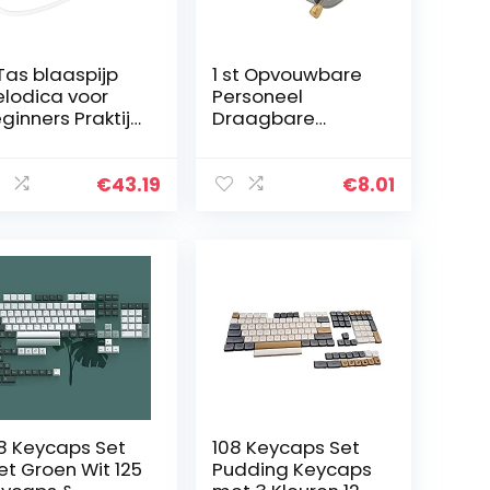
Tas blaaspijp
1 st Opvouwbare
lodica voor
Personeel
ginners Praktijk
Draagbare
or
Vechtsporten
ziekliefhebber
Metalen Magic
black)
Pocket Personeel
€
43.19
€
8.01
Rvs Pocket
Personeel voor
Outdoor Sport
8 Keycaps Set
108 Keycaps Set
t Groen Wit 125
Pudding Keycaps