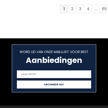
Geen Olie…
au,
cadeaubonnen
1
2
3
4
…
65
(willekeurige
kleur)
WORD LID VAN ONZE MAILLIJST VOOR BEST
Aanbiedingen