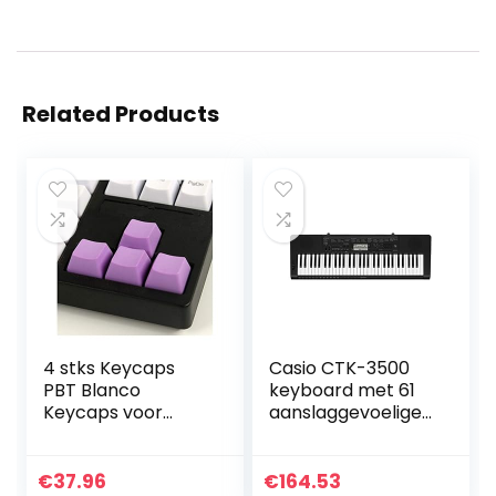
Related Products
4 stks Keycaps
Casio CTK-3500
PBT Blanco
keyboard met 61
Keycaps voor
aanslaggevoelige
mechanisch
standaardtoetsen
gaming-
en
toetsenbord
begeleidingsauto
€
37.96
€
164.53