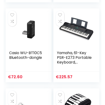
Kleurrijke Keycaps
maat
richting Pijl
Keycaps
Adecuado…
Casio WU-BT10C5
Yamaha, 61-Key
Bluetooth-dongle
PSR-E273 Portable
Keyboard,
(PSRE273)
€
72.60
€
225.57