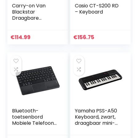
Carry-on Van
Casio CT-S200 RD
Blackstar
– Keyboard
Draagbare
Opvouwbare
Digitale Piano Met
88 Toetsen USB
€
114.99
€
156.75
MIDI Controller
Met Oplaadbare
Batterij
Bluetooth-
Yamaha PSS-A50
toetsenbord
Keyboard, zwart,
Mobiele Telefoon
draagbaar mini-
Tablet Computer
keyboard met
Extern
geweldig geluid en