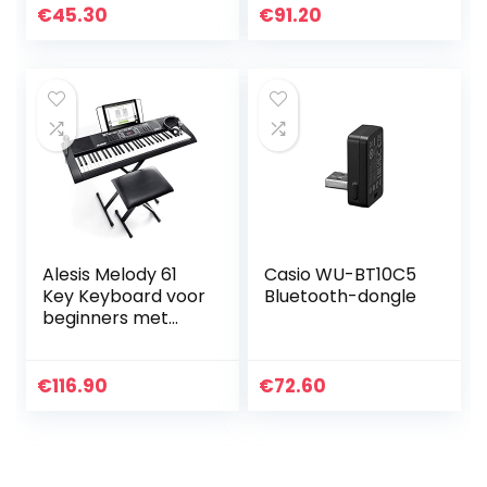
toetsenbord Kleur
geweldige
€
45.30
€
91.20
Mini Mute iPad-
effecten, licht
toetsenbord met
keyboard met
touchpad…
USB-MIDI-
verbinding en
mini-
hoofdtelefoonaan
sluiting
Alesis Melody 61
Casio WU-BT10C5
Key Keyboard voor
Bluetooth-dongle
beginners met
luidsprekers,
standaard, kruk,
koptelefoon,
€
116.90
€
72.60
microfoon,
muziekstandaard,
300 geluiden en
muzieklessen