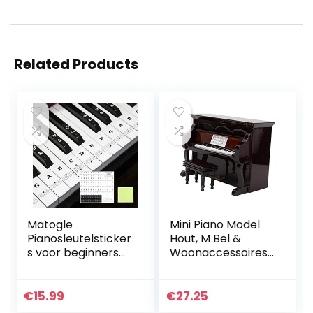
Related Products
Matogle
Mini Piano Model
Pianosleutelsticker
Hout, M Bel &
s voor beginners
Woonaccessoires
Pianotoetsnootstic
Woonaccessoires
ker Elektronische
& Deco
toetsenbordsticke
Muziekinstrument
€
15.99
€
27.25
rs Doorzichtige
Model Home