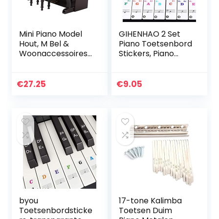
Mini Piano Model
GIHENHAO 2 Set
Hout, M Bel &
Piano Toetsenbord
Woonaccessoires
Stickers, Piano
Woonaccessoires
Note Stickers voor
& Deco
88/61/54/49/37
Muziekinstrument
Keys,
€
27.25
€
9.05
Model Home
Transparante
Decor
Verwijderbare…
Ornamenten
Kerstmis
Verjaardag
byou
17-tone Kalimba
Toetsenbordsticke
Toetsen Duim