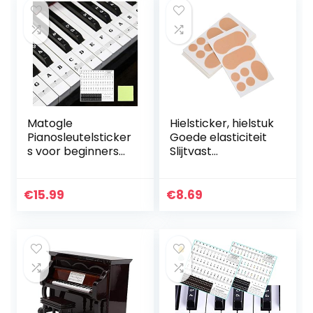
Matogle
Hielsticker, hielstuk
Pianosleutelsticker
Goede elasticiteit
s voor beginners
Slijtvast
Pianotoetsnootstic
Waterdicht voor
ker Elektronische
voeten
toetsenbordsticke
€
15.99
€
8.69
rs Doorzichtige
plastic…