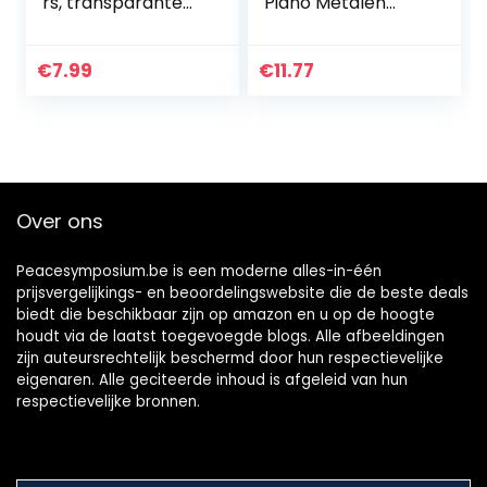
rs, transparante
Piano Metalen
en verwijderbare
Vervanging Duim
veelkleurige
Piano Vinger
stickers voor
Percussie Sleutel
€
7.99
€
11.77
37/49/54/61/88
17-tone Mini Duim
toetsen,
Piano Accessoires
elektronische
piano en
toetsenbord
Over ons
Peacesymposium.be is een moderne alles-in-één
prijsvergelijkings- en beoordelingswebsite die de beste deals
biedt die beschikbaar zijn op amazon en u op de hoogte
houdt via de laatst toegevoegde blogs. Alle afbeeldingen
zijn auteursrechtelijk beschermd door hun respectievelijke
eigenaren. Alle geciteerde inhoud is afgeleid van hun
respectievelijke bronnen.