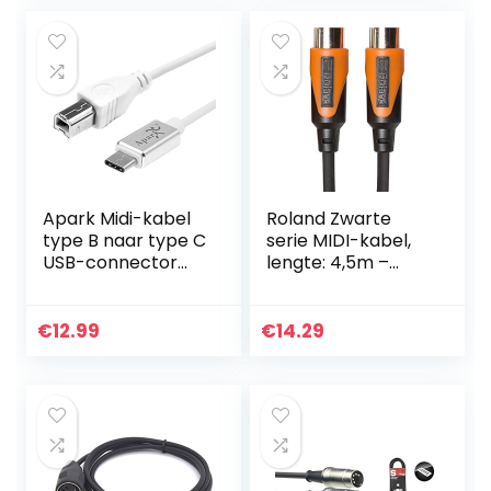
voor MIDI-
toetsenbord IK
Multimedia (50
cm)
Apark Midi-kabel
Roland Zwarte
type B naar type C
serie MIDI-kabel,
USB-connector
lengte: 4,5m –
Midi-interface, USB
RMIDI-B15
3.0-adapter OTG-
kabel voor
€
12.99
€
14.29
Samsung Galaxy
Note…