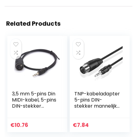
Related Products
3,5 mm 5-pins Din
TNP-kabeladapter
MIDI-kabel, 5-pins
5-pins DIN-
DIN-stekker
stekker mannelijk
vrouwelijk naar 3,5
(180 graden) naar
(1/8 inch) TRS
3,5 mm (1/8 inch)
Stereo Mannelijke
TRS stereo
€
10.76
€
7.84
Jack
mannelijke jack…
Converterkabel