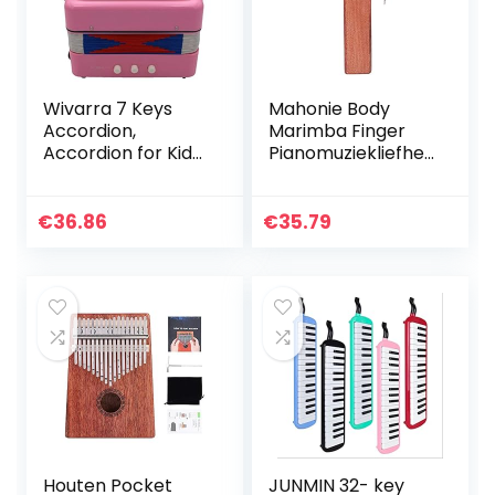
Wivarra 7 Keys
Mahonie Body
Accordion,
Marimba Finger
Accordion for Kids,
Pianomuziekliefhe
Solo and
bbers Voor
Ensemble, Musical
kinderen, jongeren
Instrument for
en ouderen And
€
36.86
€
35.79
Home and
Classroom, Pink
Houten Pocket
JUNMIN 32- key