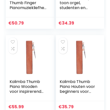
Thumb Finger
toon orgel,
Pianomuziekliefhe
studenten en
bbers voor
kinderen
inspirerend
beginners spelen
muzikaal talent.
muziekinstrument
€
50.79
€
34.39
en in de klas, met
mondstukken en
blowpipes,
kinderen
muziekgiften
(Color : Multicolor,
Size : 42.5cm)
Kalimba Thumb
Kalimba Thumb
Piano Wooden
Piano Houten voor
voor inspirerend
beginners voor
muzikaal talent.
inspirerend
muzikaal talent.
€
55.99
€
35.79