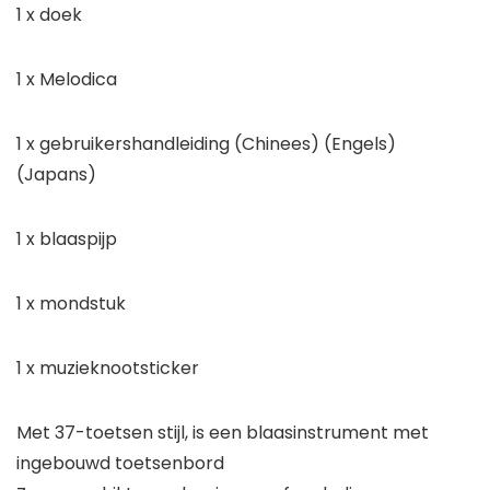
1 x doek
1 x Melodica
1 x gebruikershandleiding (Chinees) (Engels)
(Japans)
1 x blaaspijp
1 x mondstuk
1 x muzieknootsticker
Met 37-toetsen stijl, is een blaasinstrument met
ingebouwd toetsenbord