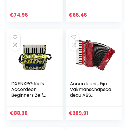
muzikale
Kinderen Beginner
speelgoed voor
Accordeon
meer dan de
Muziekinstrument
€
74.96
€
66.46
leeftijd van 6
Kinderen Vroege
beginners
Onderwijs…
milieuvriendelijke…
DXENXPG Kid’s
Accordeons, Fijn
Accordeon
Vakmanschapsca
Beginners Zelf
deau ABS
Studie Introductie
Accordeon
Muziekinstrument
Draagbaar voor
Verlichting
het Spelen voor
€
88.26
€
289.91
Accordeon
Beginner
Children’s