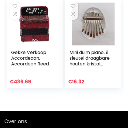
Accordeon…
Gekke Verkoop
Mini duim piano, 8
Accordeaan,
sleutel draagbare
Accordeon Reed
houten kristal
Instrument
Kalimba muzikale
Accordeon voor
duim piano met
Beginner voor
lanyards,
€
436.69
€
16.32
Professionals
kinderzak
(rood)
kerstduim piano…
Over ons