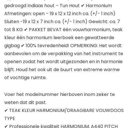
gedroogd Indiaas hout – Tun Hout ✔ Harmonium
Afmetingen: open – 19 x 12 x 12 inch ca. (+/- 1 inch)
Sluiten -19 x 12 x 7 inch ca. (+/- 1 inch) Gewicht: ca. 7
tot 8 KG ✔ PAKKET BEVAT één vouwharmonium, teak
kleur één harmonium leerboek een gewatteerde
gigbag ✔ 100% tevredenheid! OPMERKING: Het wordt
aanbevolen om de verpakking van het instrument te
openen zodat het wordt uitgezonden en in harmonie
blijft. Houd het ook uit de buurt van extreme warme
of vochtige ruimte.
Voer het modelnummer hierboven inom zeker te
weten dat dit past.
✔ TEAK KLEUR HARMONIUM/DRAAGBARE VOUWDOOS
TYPE
✔ Professionele kwaliteit HARMONIUM, A440 PITCH