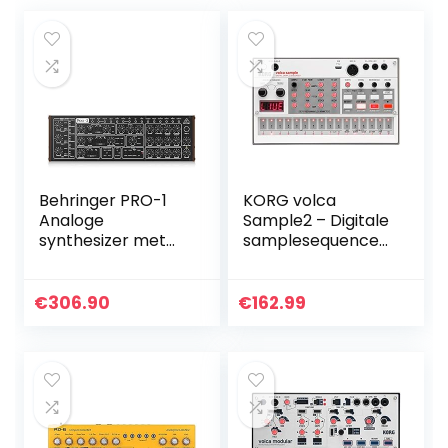
Behringer PRO-1
KORG volca
Analoge
Sample2 – Digitale
synthesizer met
samplesequencer
dual VCO’s, 3
-synthesizer
gelijktijdige
golfvormen, 4-
€
306.90
€
162.99
polige VCF,
uitgebreide
modulatiematrix,
16-stemmige
poly-keten en
Eurorack-formaat