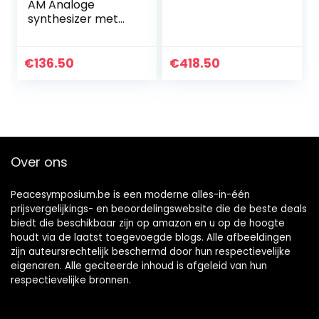
AM Analoge
synthesizer met
VCO, VCF, 16-staps
sequencer, bass
line,
€
136.50
€
418.50
vervormingseffect
en en 16-
stemmige poly
chain
Over ons
Peacesymposium.be is een moderne alles-in-één
prijsvergelijkings- en beoordelingswebsite die de beste deals
biedt die beschikbaar zijn op amazon en u op de hoogte
houdt via de laatst toegevoegde blogs. Alle afbeeldingen
zijn auteursrechtelijk beschermd door hun respectievelijke
eigenaren. Alle geciteerde inhoud is afgeleid van hun
respectievelijke bronnen.