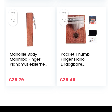
Blue
Mahonie Body
Pocket Thumb
Marimba Finger
Finger Piano
Pianomuziekliefhe
Draagbare
bbers Voor
muziekliefhebbers
kinderen, jongeren
voor inspirerend
en ouderen And
muzikaal talent.
€
35.79
€
35.49