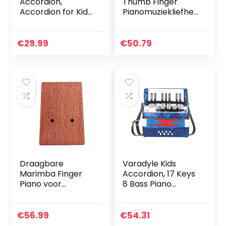
Accordion,
Thumb Finger
Accordion for Kids,
Pianomuziekliefhe
Solo and
bbers voor
Ensemble, Musical
inspirerend
Instrument for
muzikaal talent.
€
29.99
€
50.79
Home and
Classroom, Black
Draagbare
Varadyle Kids
Marimba Finger
Accordion, 17 Keys
Piano voor
8 Bass Piano
beginners voor
Accordion, Musical
inspirerend
Instruments for
muzikaal talent.
Early Childhood
€
56.99
€
54.31
Teaching,Navy