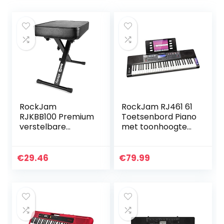
RockJam
RockJam RJ461 61
RJKBB100 Premium
Toetsenbord Piano
verstelbare
met toonhoogte
gewatteerde
bocht
toetsenbordbank
Bladmuziekstanda
en pianokruk, eén
ard Piano Note
€
29.46
€
79.99
maat
Sticker Voeding en
gewoon
pianotoepassing