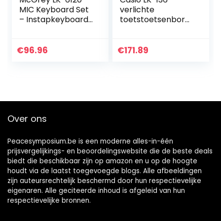
MIC Keyboard Set
verlichte
– Instapkeyboard
toetstoetsenbord
Met 61 Verlichte
met 61
Toetsen – 255
standaardtoetsen
Sounds En 255
en automatische
€
96.96
€
171.89
Ritmes – 50 Demo
begeleiding
Songs – Inclusief
Microfoon –
Bespaarset Met X-
Keyboardstand En
Hoofdtelefoon –
Over ons
Roze
Peacesymposium.be is een moderne alles-in-één
prijsvergelijkings- en beoordelingswebsite die de beste deals
biedt die beschikbaar zijn op amazon en u op de hoogte
houdt via de laatst toegevoegde blogs. Alle afbeeldingen
zijn auteursrechtelijk beschermd door hun respectievelijke
eigenaren. Alle geciteerde inhoud is afgeleid van hun
respectievelijke bronnen.