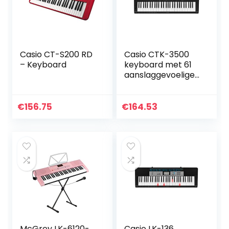
Casio CT-S200 RD
Casio CTK-3500
– Keyboard
keyboard met 61
aanslaggevoelige
standaardtoetsen
en
begeleidingsauto
€
156.75
€
164.53
maat
McGrey LK-6120-
Casio LK-136