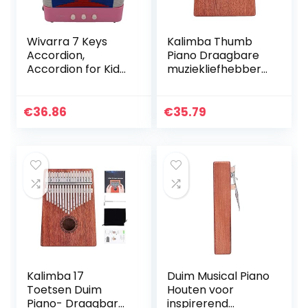
Wivarra 7 Keys
Kalimba Thumb
Accordion,
Piano Draagbare
Accordion for Kids,
muziekliefhebbers
Solo and
voor kinderen,
Ensemble, Musical
jongeren en
Instrument for
ouderen
€
36.86
€
35.79
Home and
Classroom, Pink
Kalimba 17
Duim Musical Piano
Toetsen Duim
Houten voor
Piano- Draagbare
inspirerend