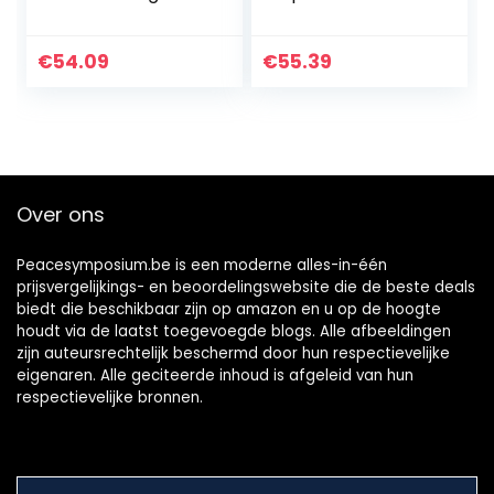
Mbira Vingerpiano
muzikaal talent.
Mahonie houten
body
€
54.09
€
55.39
muziekinstrument
met stemhamer,
Opbergzak…
Over ons
Peacesymposium.be is een moderne alles-in-één
prijsvergelijkings- en beoordelingswebsite die de beste deals
biedt die beschikbaar zijn op amazon en u op de hoogte
houdt via de laatst toegevoegde blogs. Alle afbeeldingen
zijn auteursrechtelijk beschermd door hun respectievelijke
eigenaren. Alle geciteerde inhoud is afgeleid van hun
respectievelijke bronnen.