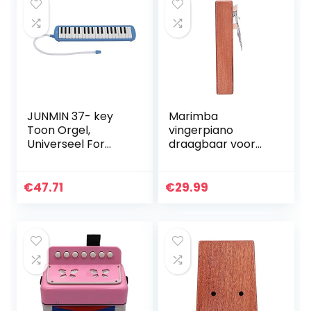
JUNMIN 37- key
Marimba
Toon Orgel,
vingerpiano
Universeel For
draagbaar voor
Volwassenen En
kinderen, jongeren
Kinderen,
en ouderen
Speeltoon Orgel,
€
47.71
€
29.99
Multi- color
Optionele
Studentengeschen
ken, Geen
Vermogen Vereist
(Color : Blue)