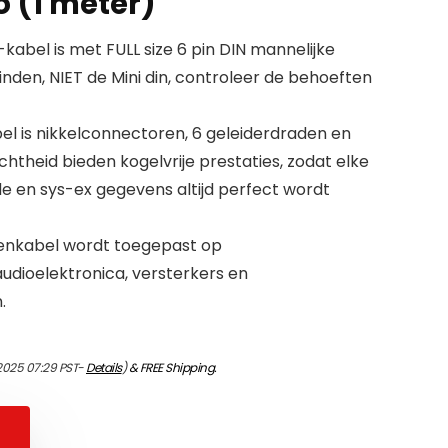
o (1 meter)
abel is met FULL size 6 pin DIN mannelijke
nden, NIET de Mini din, controleer de behoeften
l is nikkelconnectoren, 6 geleiderdraden en
htheid bieden kogelvrije prestaties, zodat elke
e en sys-ex gegevens altijd perfect wordt
tenkabel wordt toegepast op
udioelektronica, versterkers en
.
/2025 07:29 PST-
Details
)
&
FREE Shipping
.