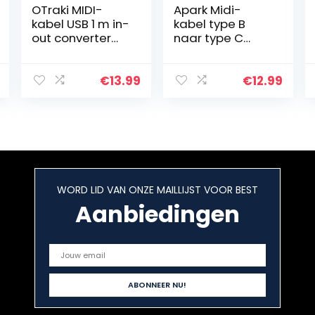
OTraki MIDI-
Apark Midi-
kabel USB 1 m in-
kabel type B
out converter
naar type C
MIDI naar USB
USB-connector
met 5-polige
Midi-interface,
LED-display, MIDI
USB 3.0-
€
13.99
€
12.99
USB-interface
adapter OTG-
voor muziek…
kabel voor
Samsung
Galaxy Note…
WORD LID VAN ONZE MAILLIJST VOOR BEST
Aanbiedingen