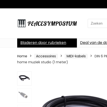
Search
for:
Bladeren door rubrieken
Deal van de d
Home
Accessoires
MIDI-kabels
DIN 6 P
home muziek studio (1 meter)