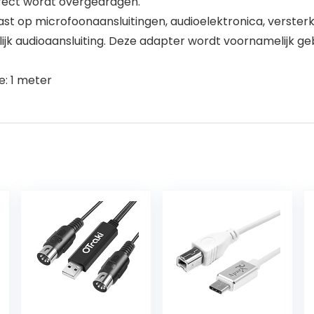
rfect wordt overgedragen.
st op microfoonaansluitingen, audioelektronica, verster
ijk audioaansluiting. Deze adapter wordt voornamelijk ge
e: 1 meter