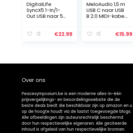
DigitalLife
MeloAudio 1,5 m
SyncX5 1-In/1-
USB C naar USB
Out USB naar 5-
B 2.0 MIDI-kabel,
Pin MIDI
type C naar USB
Interface
MIDI-kabel voor
Adapter –
Samsung
€
22.99
€
15.99
Duurzame
Huawei laptop
Metalen
naar midi…
Constructie,
Compatibel met
Windows/macO
S voor Vlotte
Muziekproductie
Over ons
en Live
Optredens
Peacesymposium.be is een moderne alles-in-één
prijsvergelijkings- en beoordelingswebsite die de
beste deals biedt die beschikbaar zijn op amazon en u
op de hoogte houdt via de laatst toegevoegde blogs.
Alle afbeeldingen zijn auteursrechtelijk beschermd
door hun respectievelijke eigenaren. Alle geciteerde
inhoud is afgeleid van hun respectievelijke bronnen.