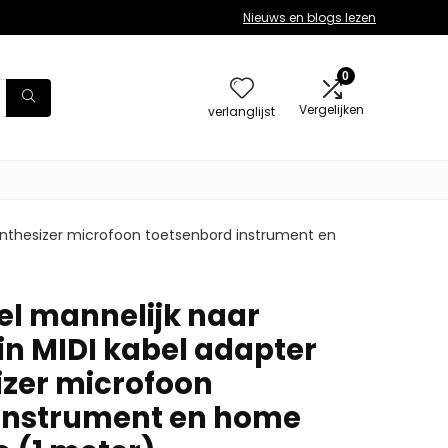
Nieuws en blogs lezen
0
Vergelijken
verlanglijst
 synthesizer microfoon toetsenbord instrument en
el mannelijk naar
in MIDI kabel adapter
izer microfoon
 instrument en home