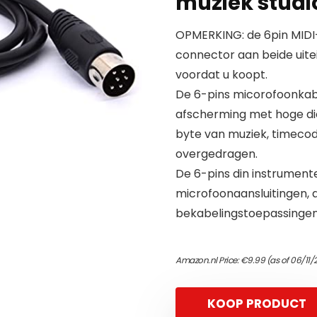
muziek studi
OPMERKING: de 6pin MIDI-k
connector aan beide uitei
voordat u koopt.
De 6-pins micorofoonkabe
afscherming met hoge dic
byte van muziek, timecod
overgedragen.
De 6-pins din instrumen
microfoonaansluitingen, a
bekabelingstoepassingen
Amazon.nl Price:
€
9.99
(as of 06/11
KOOP PRODUCT