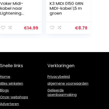
Voker Midi-
K3 MIDI 0150 GRN
kabel naar
MIDI-kabel 1,5 m
Lightening
groen
Connector,
Lightening naar
Midi Interface,
€
14.99
€
8.79
USB 2.0-adapter
OTG-kabel voor
telefoon 8/8…
Snelle links
Verklaringen
Home
Privacybeleid
Alles winkelen
algemene voorwaarden
Blogs
Gelieerde
openbaarmaking
Onze-webshops
Adverteren