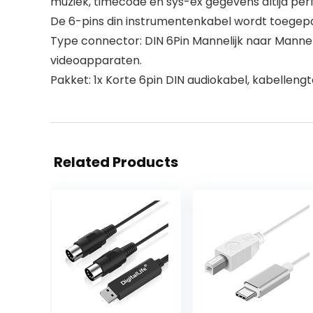
muziek, timecode en sys-ex gegevens altijd pe
De 6-pins din instrumentenkabel wordt toegepa
Type connector: DIN 6Pin Mannelijk naar Mannel
videoapparaten.
Pakket: 1x Korte 6pin DIN audiokabel, kabellengt
Related Products