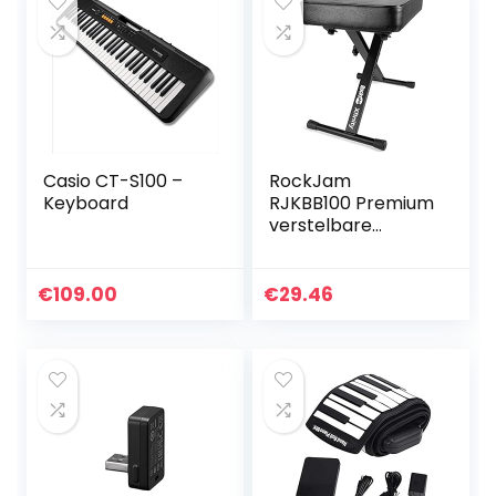
Casio CT-S100 –
RockJam
Keyboard
RJKBB100 Premium
verstelbare
gewatteerde
toetsenbordbank
en pianokruk, eén
€
109.00
€
29.46
maat