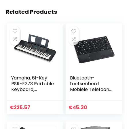
Related Products
Yamaha, 61-Key
Bluetooth-
PSR-E273 Portable
toetsenbord
Keyboard,
Mobiele Telefoon
(PSRE273)
Tablet Computer
Extern
toetsenbord Kleur
€
225.57
€
45.30
Mini Mute iPad-
toetsenbord met
touchpad…