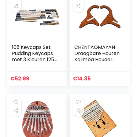
108 Keycaps Set
CHENTAOMAYAN
Pudding Keycaps
Draagbare Houten
met 3 Kleuren 125
Kalimba Houder
Keycaps & Keycap
Stand Duim Piano
Puller DSA Hoogte
Display Stand Rack
Robuust Duurzaam
voor Kalimba Duim
€
52.99
€
14.35
Geen Olie PBT…
Piano
Accessoires…