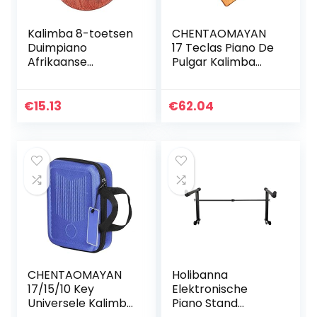
Kalimba 8-toetsen
CHENTAOMAYAN
Duimpiano
17 Teclas Piano De
Afrikaanse
Pulgar Kalimba
Minipiano Met
Cuerpo Sólido De
Koord Volwassen
Caoba Dedo
Kind
Instrumento De
€
15.13
€
62.04
Beginnersgeschen
Música Regalo De
k (bruin)
Cumpleaños…
CHENTAOMAYAN
Holibanna
17/15/10 Key
Elektronische
Universele Kalimba
Piano Stand