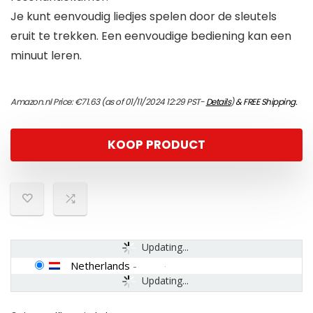
Je kunt eenvoudig liedjes spelen door de sleutels
eruit te trekken. Een eenvoudige bediening kan een
minuut leren.
Amazon.nl Price:
€
71.63
(as of 01/11/2024 12:29 PST-
Details
)
&
FREE Shipping
.
KOOP PRODUCT
Updating...
Netherlands
-
Updating...