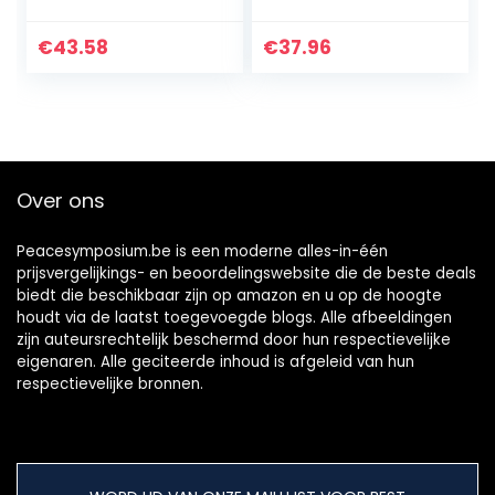
Opbergdoos
Elektrische Orgel
Draagbare
Stand Rack
Shockproof Duim
Universele
€
43.58
€
37.96
Piano Mbira Case
Toetsenbord
met
Stand Piano
Handschoenen…
Toetsenbord
Stand…
Over ons
Peacesymposium.be is een moderne alles-in-één
prijsvergelijkings- en beoordelingswebsite die de beste deals
biedt die beschikbaar zijn op amazon en u op de hoogte
houdt via de laatst toegevoegde blogs. Alle afbeeldingen
zijn auteursrechtelijk beschermd door hun respectievelijke
eigenaren. Alle geciteerde inhoud is afgeleid van hun
respectievelijke bronnen.