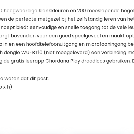
0 hoogwaardige klankkleuren en 200 meeslepende begele
n de perfecte metgezel bij het zelfstandig leren van het 
ncept biedt eenvoudige en snelle toegang tot de vele le
rgt bovendien voor een goed speelgevoel en maakt opt
dio in en een hoofdtelefoonuitgang en microfooningang be
h dongle WU-BT10 (niet meegeleverd) een verbinding mak
g de gratis leerapp Chordana Play draadloos gebruiken. D
 weten dat dit past.
b x h)