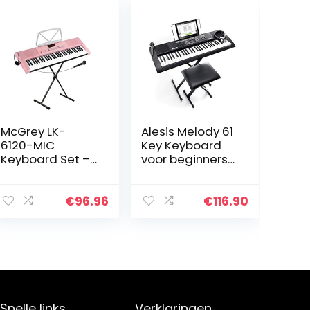
McGrey LK-
Alesis Melody 61
6120-MIC
Key Keyboard
Keyboard Set –
voor beginners
Instapkeyboard
met
Met 61 Verlichte
luidsprekers,
Toetsen – 255
standaard, kruk,
€
96.96
€
116.90
Sounds En 255
koptelefoon,
Ritmes – 50
microfoon,
Demo Songs –
muziekstandaar
Inclusief
d, 300 geluiden
Microfoon –
en muzieklessen
Bespaarset Met
X-
Snelle links
Verklaringen