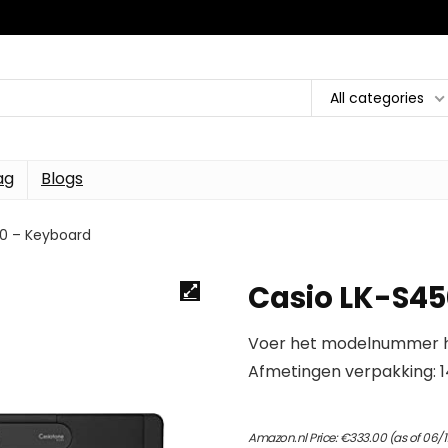
All categories
ag
Blogs
0 – Keyboard
Casio LK-S45
Voer het modelnummer hi
Afmetingen verpakking: 14,
Amazon.nl Price:
€
333.00
(as of 06/