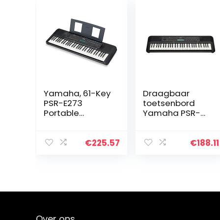
Yamaha, 61-Key
Draagbaar
PSR-E273
toetsenbord
Portable
Yamaha PSR-
Keyboard,
E273 –
(PSRE273)
Startklavier met
61 gevoelige
€
225.57
€
188.11
toetsaanslagen,
inclusief voucher
voor 2 online
muzieklessen
aan de Yamaha
Music School, in
zwart
Over ons