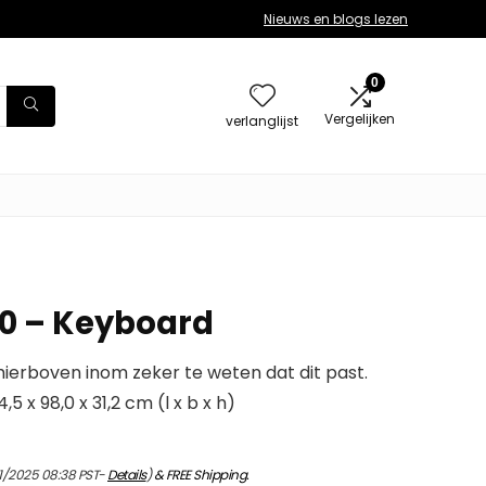
Nieuws en blogs lezen
0
Vergelijken
verlanglijst
0 – Keyboard
erboven inom zeker te weten dat dit past.
5 x 98,0 x 31,2 cm (l x b x h)
11/2025 08:38 PST-
Details
)
&
FREE Shipping
.