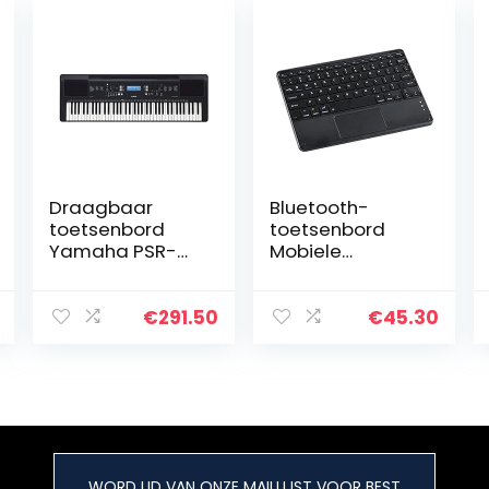
Draagbaar
Bluetooth-
toetsenbord
toetsenbord
Yamaha PSR-
Mobiele
EW310 —
Telefoon Tablet
Starttoetsenbor
Computer Extern
d met 76
toetsenbord
€
291.50
€
45.30
gevoelige
Kleur Mini Mute
toetsaanslagen,
iPad-
inclusief een
toetsenbord
voucher voor 2
met touchpad…
online
muzieklessen in
Yamaha
WORD LID VAN ONZE MAILLIJST VOOR BEST