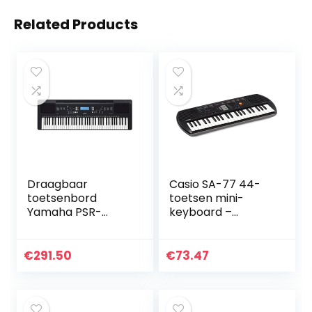
Related Products
Draagbaar
Casio SA-77 44-
toetsenbord
toetsen mini-
Yamaha PSR-
keyboard –
EW310 —
draagbare
Starttoetsenbord
elektronische
met 76 gevoelige
piano voor
€
291.50
€
73.47
toetsaanslagen,
beginners met 100
inclusief een
tonen, 50 ritmes,
voucher voor 2
lcd-scherm en
online
ingebouwde