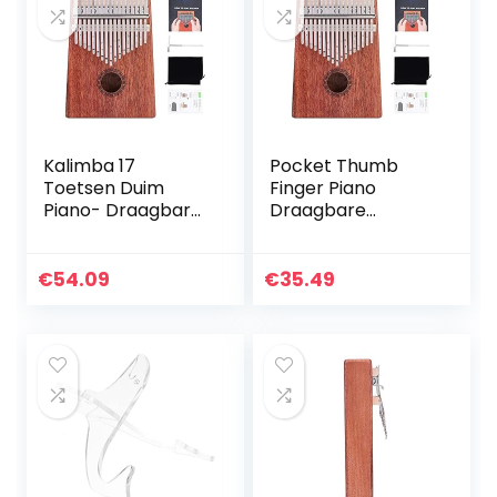
Kalimba 17
Pocket Thumb
Toetsen Duim
Finger Piano
Piano- Draagbare
Draagbare
Mbira Vingerpiano
muziekliefhebbers
Mahonie houten
voor inspirerend
body
muzikaal talent.
€
54.09
€
35.49
muziekinstrument
met stemhamer,
Opbergzak…