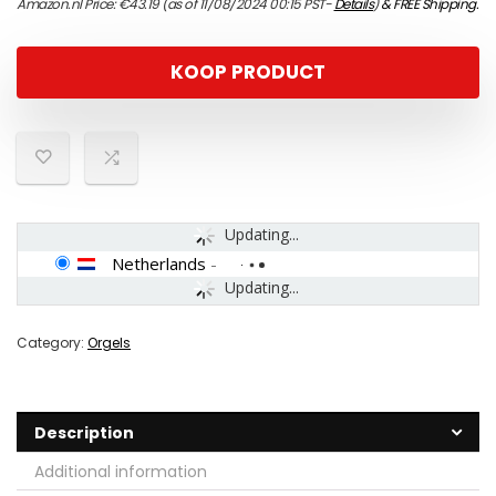
Amazon.nl Price:
€
43.19
(as of 11/08/2024 00:15 PST-
Details
)
&
FREE Shipping
.
KOOP PRODUCT
Updating...
Netherlands
-
Updating...
Category:
Orgels
Description
Additional information