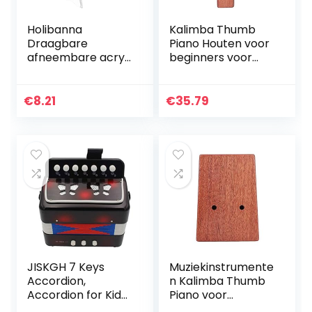
Holibanna
Kalimba Thumb
Draagbare
Piano Houten voor
afneembare acryl
beginners voor
Kalimba standaard
inspirerend
houder duim piano
muzikaal talent.
display standaard
€
8.21
€
35.79
vast frame
kalimba duim
piano…
JISKGH 7 Keys
Muziekinstrumente
Accordion,
n Kalimba Thumb
Accordion for Kids,
Piano voor
Solo and
beginners voor