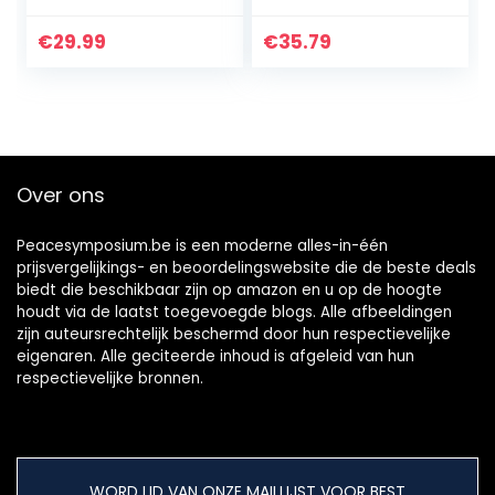
Ensemble, Musical
uitvoering,
Instrument for
opname, familie,
€
29.99
€
35.79
Home and
buiten, school,
Classroom, Black
feest en…
Over ons
Peacesymposium.be is een moderne alles-in-één
prijsvergelijkings- en beoordelingswebsite die de beste deals
biedt die beschikbaar zijn op amazon en u op de hoogte
houdt via de laatst toegevoegde blogs. Alle afbeeldingen
zijn auteursrechtelijk beschermd door hun respectievelijke
eigenaren. Alle geciteerde inhoud is afgeleid van hun
respectievelijke bronnen.
WORD LID VAN ONZE MAILLIJST VOOR BEST