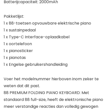
Batterijcapaciteit: 2000mAh
Pakketlijst:
1 x 88-toetsen opvouwbare elektrische piano
1 x sustainpedaal
1 x Type-C Interface-oplaadkabel
1 x oortelefoon
1 x pianosticker
1 x pianotas
1 x Engelse gebruikershandleiding
Voer het modelnummer hierboven inom zeker te
weten dat dit past.
88 PREMIUM FOLDING PIANO KEYBOARD: Met
standaard 88 full-size, heeft de elektronische piano
meer verstandige reacties dan volledig gewogen