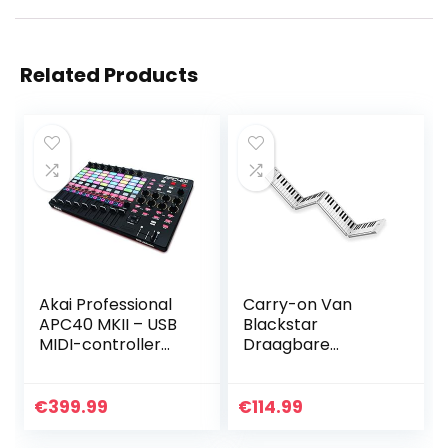
Related Products
Akai Professional
Carry-on Van
APC40 MKII – USB
Blackstar
MIDI-controller
Draagbare
voor 1-op-1
Opvouwbare
mapping met
Digitale Piano Met
Ableton Live Lite
88 Toetsen USB
€
399.99
€
114.99
met 5×8 Clip
MIDI Controller
Launch Matrix,
Met Oplaadbare