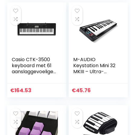
inclusief Pro
Batterij
Software Suite
Casio CTK-3500
M-AUDIO
keyboard met 61
Keystation Mini 32
aanslaggevoelige
MKIII – Ultra-
standaardtoetsen
draagbare Mini
en
USB MIDI Keyboard
begeleidingsauto
Controller
€
164.53
€
45.76
maat