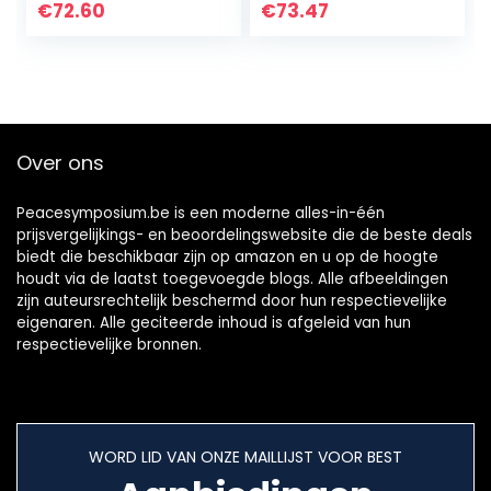
piano voor
€
72.60
€
73.47
beginners met 100
tonen, 50 ritmes,
lcd-scherm en
ingebouwde
luidsprekers, zwart
Over ons
Peacesymposium.be is een moderne alles-in-één
prijsvergelijkings- en beoordelingswebsite die de beste deals
biedt die beschikbaar zijn op amazon en u op de hoogte
houdt via de laatst toegevoegde blogs. Alle afbeeldingen
zijn auteursrechtelijk beschermd door hun respectievelijke
eigenaren. Alle geciteerde inhoud is afgeleid van hun
respectievelijke bronnen.
WORD LID VAN ONZE MAILLIJST VOOR BEST