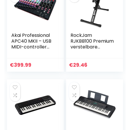
Akai Professional
RockJam
APC40 MKII – USB
RJKBB100 Premium
MIDI-controller
verstelbare
voor 1-op-1
gewatteerde
mapping met
toetsenbordbank
Ableton Live Lite
en pianokruk, eén
€
399.99
€
29.46
met 5×8 Clip
maat
Launch Matrix,
inclusief Pro
Software Suite