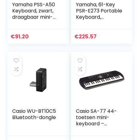
Yamaha PSS-A50
Yamaha, 61-Key
Keyboard, zwart,
PSR-E273 Portable
draagbaar mini-
Keyboard,
keyboard met
(PSRE273)
geweldig geluid en
geweldige
€
91.20
€
225.57
effecten, licht
keyboard met
USB-MIDI-
verbinding en
mini-
hoofdtelefoonaan
sluiting
Casio WU-BT10C5
Casio SA-77 44-
Bluetooth-dongle
toetsen mini-
keyboard –
draagbare
elektronische